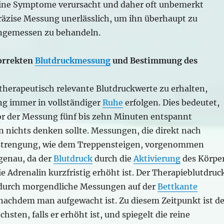
ine Symptome verursacht und daher oft unbemerkt
 präzise Messung unerlässlich, um ihn überhaupt zu
ngemessen zu behandeln.
orrekten
Blutdruckmessung
und Bestimmung des
herapeutisch relevante Blutdruckwerte zu erhalten,
g immer in vollständiger
Ruhe
erfolgen. Dies bedeutet,
or der Messung fünf bis zehn Minuten entspannt
n nichts denken sollte. Messungen, die direkt nach
nstrengung, wie dem Treppensteigen, vorgenommen
genau, da der
Blutdruck
durch die
Aktivierung
des Körpe
e Adrenalin kurzfristig erhöht ist. Der Therapieblutdruc
 durch morgendliche Messungen auf der
Bettkante
nachdem man aufgewacht ist. Zu diesem Zeitpunkt ist de
hsten, falls er erhöht ist, und spiegelt die reine