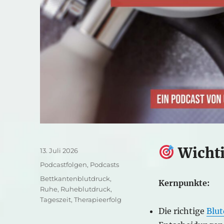
Wichti
Veröffentlicht
13. Juli 2026
am
Kategorien
Podcastfolgen
,
Podcasts
Schlagwörter
Bettkantenblutdruck
,
Kernpunkte:
Ruhe
,
Ruheblutdruck
,
Tageszeit
,
Therapieerfolg
Die richtige
Blu