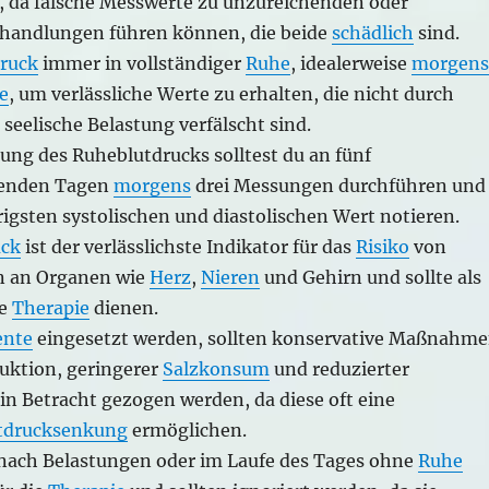
 da falsche Messwerte zu unzureichenden oder
handlungen führen können, die beide
schädlich
sind.
druck
immer in vollständiger
Ruhe
, idealerweise
morgens
e
, um verlässliche Werte zu erhalten, die nicht durch
 seelische Belastung verfälscht sind.
ung des Ruheblutdrucks solltest du an fünf
genden Tagen
morgens
drei Messungen durchführen und
rigsten systolischen und diastolischen Wert notieren.
uck
ist der verlässlichste Indikator für das
Risiko
von
n an Organen wie
Herz
,
Nieren
und Gehirn und sollte als
ie
Therapie
dienen.
nte
eingesetzt werden, sollten konservative Maßnahm
uktion, geringerer
Salzkonsum
und reduzierter
n Betracht gezogen werden, da diese oft eine
tdrucksenkung
ermöglichen.
nach Belastungen oder im Laufe des Tages ohne
Ruhe