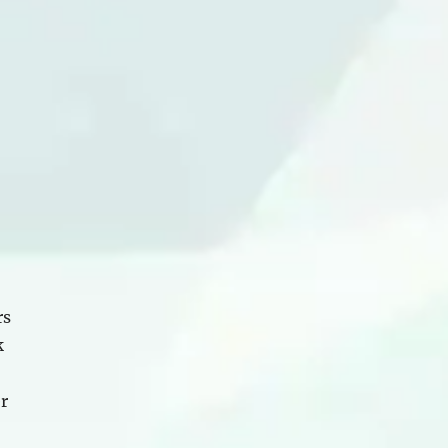
rs
k
r