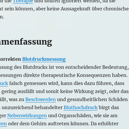
ür die
Therapie
und sollten ignoriert werden, da sie
ht sein können, aber keine Aussagekraft über chronisch
n.
menfassung
korrekten
Blutdruckmessung
ssung des Blutdrucks ist von entscheidender Bedeutung,
Messungen direkte therapeutische Konsequenzen haben.
ruck
falsch gemessen wird, kann dies dazu führen, dass
 gering ausfällt und somit keine Wirkung zeigt, oder das
ällt, was zu
Beschwerden
und gesundheitlichen Schäden
n unzureichend behandelter
Bluthochdruck
birgt das
iger
Nebenwirkungen
und Organschäden, wie sie am
ren
oder dem Gehirn auftreten können. Da erhöhter