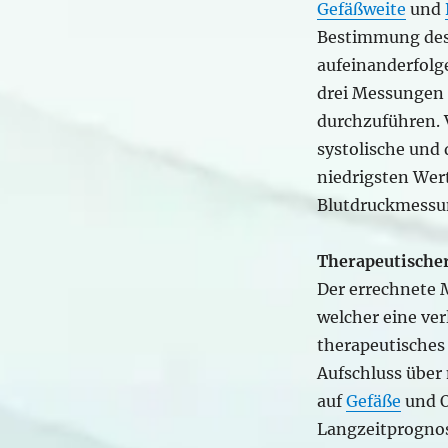
Gefäßweite
und
Bestimmung des 
aufeinanderfol
drei Messungen
durchzuführen. V
systolische und 
niedrigsten Wer
Blutdruckmessung
Therapeutischer
Der errechnete M
welcher eine ver
therapeutische
Aufschluss über
auf
Gefäße
und O
Langzeitprognos