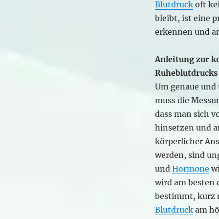
Blutdruck
oft ke
bleibt, ist eine
erkennen und a
Anleitung zur k
Ruheblutdrucks
Um genaue und t
muss die Messun
dass man sich v
hinsetzen und a
körperlicher A
werden, sind un
und
Hormone
wi
wird am besten
bestimmt, kurz 
Blutdruck
am höc