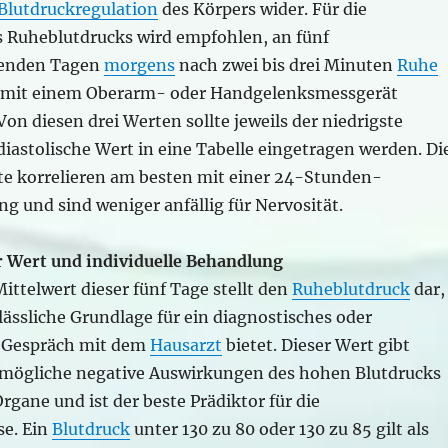
Blutdruckregulation
des Körpers wider. Für die
Ruheblutdrucks wird empfohlen, an fünf
genden Tagen
morgens
nach zwei bis drei Minuten
Ruhe
 mit einem Oberarm- oder Handgelenksmessgerät
on diesen drei Werten sollte jeweils der niedrigste
diastolische Wert in eine Tabelle eingetragen werden. Di
te korrelieren am besten mit einer 24-Stunden-
 und sind weniger anfällig für Nervosität.
 Wert und individuelle Behandlung
ittelwert dieser fünf Tage stellt den
Ruheblutdruck
dar,
lässliche Grundlage für ein diagnostisches oder
s Gespräch mit dem
Hausarzt
bietet. Dieser Wert gibt
 mögliche negative Auswirkungen des hohen Blutdrucks
rgane und ist der beste Prädiktor für die
e. Ein
Blutdruck
unter 130 zu 80 oder 130 zu 85 gilt als