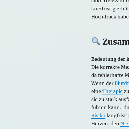
sind irrelevant f
kurzfristig erhö
Hochdruck habe
Zusam
Bedeutung der 
Die korrekte Me
da fehlerhafte 
Wenn der
Blutd
eine
Therapie
zu
sie zu stark ausf
führen kann. Ei
Risiko
langfrist
Herzen, den
Nie