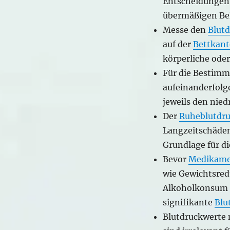
Entscheidungen,
übermäßigen Be
Messe den
Blut
auf der
Bettkant
körperliche oder
Für die Bestimm
aufeinanderfol
jeweils den nied
Der
Ruheblutdr
Langzeitschäde
Grundlage für d
Bevor
Medikame
wie Gewichtsred
Alkoholkonsum i
signifikante
Blu
Blutdruckwerte 