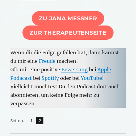
ZU JANA MESSNER
ZUR THERAPEUTENSEITE
Wenn dir die Folge gefallen hat, dann kannst
du mir eine
Freude
machen!
Gib mir eine positive
Bewertung
bei
Apple
Podacast
bei
Spotify
oder bei
YouTube
!
Vielleicht möchtest Du den Podcast dort auch
abonnieren, um keine Folge mehr zu
verpassen.
,
Seite
Seite
Seiten:
1
2