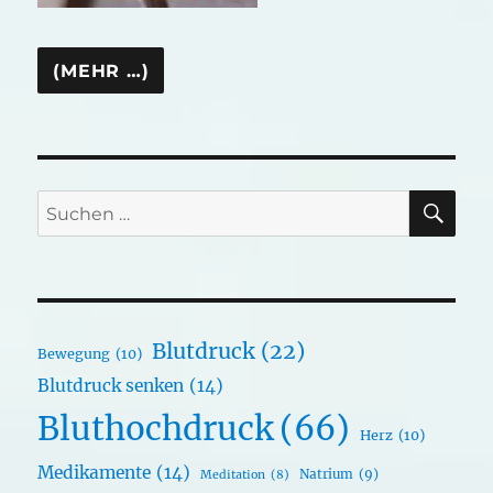
SU
Suchen
nach:
Blutdruck
(22)
Bewegung
(10)
Blutdruck senken
(14)
Bluthochdruck
(66)
Herz
(10)
Medikamente
(14)
Natrium
(9)
Meditation
(8)