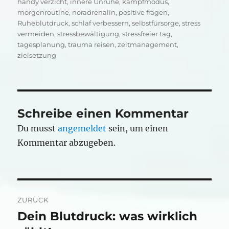
handy verzicht
,
innere Unruhe
,
kampfmodus
,
morgenroutine
,
noradrenalin
,
positive fragen
,
Ruheblutdruck
,
schlaf verbessern
,
selbstfürsorge
,
stress
vermeiden
,
stressbewältigung
,
stressfreier tag
,
tagesplanung
,
trauma reisen
,
zeitmanagement
,
zielsetzung
Schreibe einen Kommentar
Du musst
angemeldet
sein, um einen
Kommentar abzugeben.
Beitragsnavigation
ZURÜCK
Dein Blutdruck: was wirklich
Vorheriger