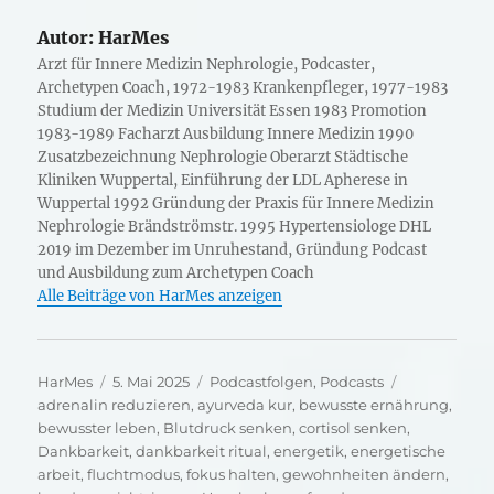
Autor:
HarMes
Arzt für Innere Medizin Nephrologie, Podcaster,
Archetypen Coach, 1972-1983 Krankenpfleger, 1977-1983
Studium der Medizin Universität Essen 1983 Promotion
1983-1989 Facharzt Ausbildung Innere Medizin 1990
Zusatzbezeichnung Nephrologie Oberarzt Städtische
Kliniken Wuppertal, Einführung der LDL Apherese in
Wuppertal 1992 Gründung der Praxis für Innere Medizin
Nephrologie Brändströmstr. 1995 Hypertensiologe DHL
2019 im Dezember im Unruhestand, Gründung Podcast
und Ausbildung zum Archetypen Coach
Alle Beiträge von HarMes anzeigen
Autor
Veröffentlicht
Kategorien
Schlagwörte
HarMes
5. Mai 2025
Podcastfolgen
,
Podcasts
am
adrenalin reduzieren
,
ayurveda kur
,
bewusste ernährung
,
bewusster leben
,
Blutdruck senken
,
cortisol senken
,
Dankbarkeit
,
dankbarkeit ritual
,
energetik
,
energetische
arbeit
,
fluchtmodus
,
fokus halten
,
gewohnheiten ändern
,