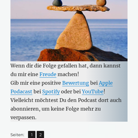
Wenn dir die Folge gefallen hat, dann kannst
du mir eine
Freude
machen!
Gib mir eine positive
Bewertung
bei
Apple
Podacast
bei
Spotify
oder bei
YouTube
!
Vielleicht möchtest Du den Podcast dort auch
abonnieren, um keine Folge mehr zu
verpassen.
,
Seite
Seite
Seiten:
1
2