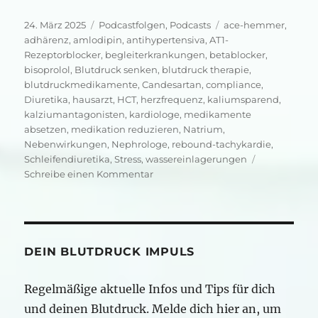
Veröffentlicht
Kategorien
Schlagwörter
24. März 2025
Podcastfolgen
,
Podcasts
ace-hemmer
,
am
adhärenz
,
amlodipin
,
antihypertensiva
,
AT1-
Rezeptorblocker
,
begleiterkrankungen
,
betablocker
,
bisoprolol
,
Blutdruck senken
,
blutdruck therapie
,
blutdruckmedikamente
,
Candesartan
,
compliance
,
Diuretika
,
hausarzt
,
HCT
,
herzfrequenz
,
kaliumsparend
,
kalziumantagonisten
,
kardiologe
,
medikamente
absetzen
,
medikation reduzieren
,
Natrium
,
Nebenwirkungen
,
Nephrologe
,
rebound-tachykardie
,
Schleifendiuretika
,
Stress
,
wassereinlagerungen
zu
Schreibe einen Kommentar
Blutdruck
stabil
Medikamente
absetzen?
DEIN BLUTDRUCK IMPULS
Regelmäßige aktuelle Infos und Tips für dich
und deinen Blutdruck. Melde dich hier an, um