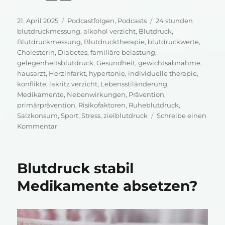
Veröffentlicht
Kategorien
Schlagwörter
21. April 2025
Podcastfolgen
,
Podcasts
24 stunden
am
blutdruckmessung
,
alkohol verzicht
,
Blutdruck
,
Blutdruckmessung
,
Blutdrucktherapie
,
blutdruckwerte
,
Cholesterin
,
Diabetes
,
familiäre belastung
,
gelegenheitsblutdruck
,
Gesundheit
,
gewichtsabnahme
,
hausarzt
,
Herzinfarkt
,
hypertonie
,
individuelle therapie
,
konflikte
,
lakritz verzicht
,
Lebensstiländerung
,
Medikamente
,
Nebenwirkungen
,
Prävention
,
primärprävention
,
Risikofaktoren
,
Ruheblutdruck
,
Salzkonsum
,
Sport
,
Stress
,
zielblutdruck
Schreibe einen
zu
Kommentar
Dein
Blutdruck:
was
Blutdruck stabil
wirklich
zählt!
Medikamente absetzen?