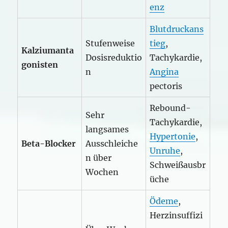
enz
Blutdruckans
Stufenweise
tieg
,
Kalziumanta
Dosisreduktio
Tachykardie,
gonisten
n
Angina
pectoris
Rebound-
Sehr
Tachykardie,
langsames
Hypertonie
,
Beta-Blocker
Ausschleiche
Unruhe
,
n über
Schweißausbr
Wochen
üche
Ödeme
,
Herzinsuffizi