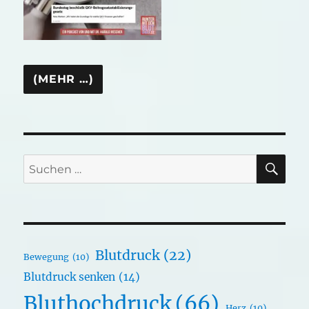
SU
Suchen
nach:
Blutdruck
(22)
Bewegung
(10)
Blutdruck senken
(14)
Bluthochdruck
(66)
Herz
(10)