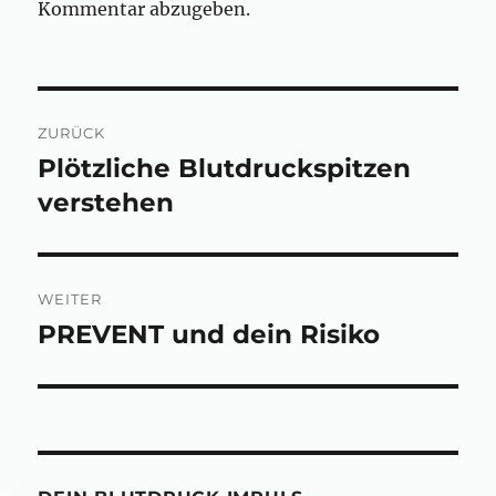
Kommentar abzugeben.
Beitragsnavigation
ZURÜCK
Plötzliche Blutdruckspitzen
Vorheriger
Beitrag:
verstehen
WEITER
PREVENT und dein Risiko
Nächster
Beitrag: