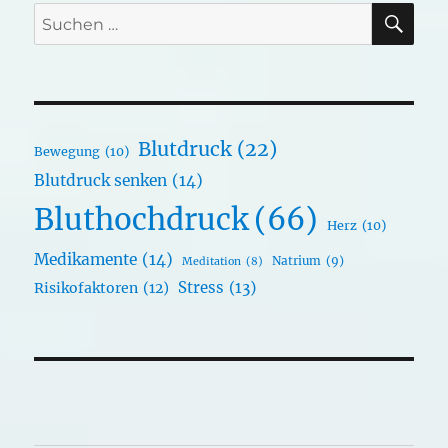
SU
Suchen
nach:
Blutdruck
(22)
Bewegung
(10)
Blutdruck senken
(14)
Bluthochdruck
(66)
Herz
(10)
Medikamente
(14)
Natrium
(9)
Meditation
(8)
Stress
(13)
Risikofaktoren
(12)