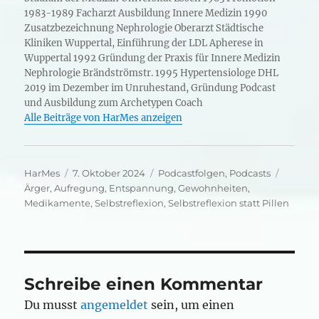
1983-1989 Facharzt Ausbildung Innere Medizin 1990
Zusatzbezeichnung Nephrologie Oberarzt Städtische
Kliniken Wuppertal, Einführung der LDL Apherese in
Wuppertal 1992 Gründung der Praxis für Innere Medizin
Nephrologie Brändströmstr. 1995 Hypertensiologe DHL
2019 im Dezember im Unruhestand, Gründung Podcast
und Ausbildung zum Archetypen Coach
Alle Beiträge von HarMes anzeigen
Autor
Veröffentlicht
Kategorien
Schlag
HarMes
7. Oktober 2024
Podcastfolgen
,
Podcasts
am
Ärger
,
Aufregung
,
Entspannung
,
Gewohnheiten
,
Medikamente
,
Selbstreflexion
,
Selbstreflexion statt Pillen
Schreibe einen Kommentar
Du musst
angemeldet
sein, um einen