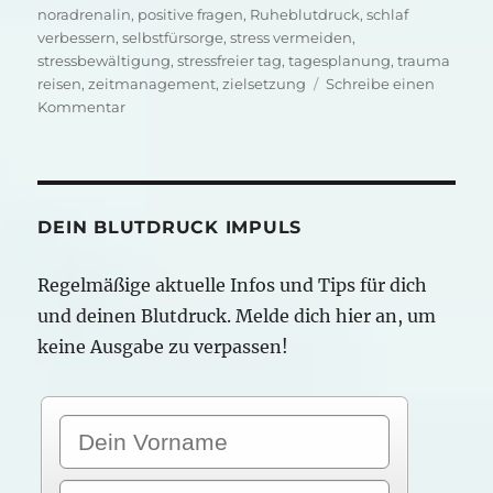
noradrenalin
,
positive fragen
,
Ruheblutdruck
,
schlaf
verbessern
,
selbstfürsorge
,
stress vermeiden
,
stressbewältigung
,
stressfreier tag
,
tagesplanung
,
trauma
reisen
,
zeitmanagement
,
zielsetzung
Schreibe einen
zu
Kommentar
Dein
Blutdruck
und
dein
Start
DEIN BLUTDRUCK IMPULS
in
den
Regelmäßige aktuelle Infos und Tips für dich
Tag
und deinen Blutdruck. Melde dich hier an, um
keine Ausgabe zu verpassen!