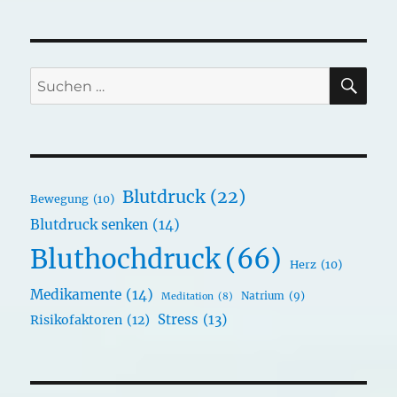
SU
Suchen
nach:
Blutdruck
(22)
Bewegung
(10)
Blutdruck senken
(14)
Bluthochdruck
(66)
Herz
(10)
Medikamente
(14)
Natrium
(9)
Meditation
(8)
Stress
(13)
Risikofaktoren
(12)