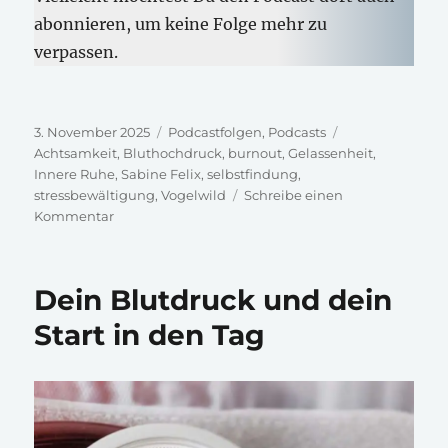
abonnieren, um keine Folge mehr zu
verpassen.
Veröffentlicht
Kategorien
Schlagwörter
3. November 2025
Podcastfolgen
,
Podcasts
am
Achtsamkeit
,
Bluthochdruck
,
burnout
,
Gelassenheit
,
Innere Ruhe
,
Sabine Felix
,
selbstfindung
,
stressbewältigung
,
Vogelwild
Schreibe einen
zu
Kommentar
Sabine
Felix:
VOGELWILD
Dein Blutdruck und dein
dein
Weg
Start in den Tag
zur
Gelassenheit