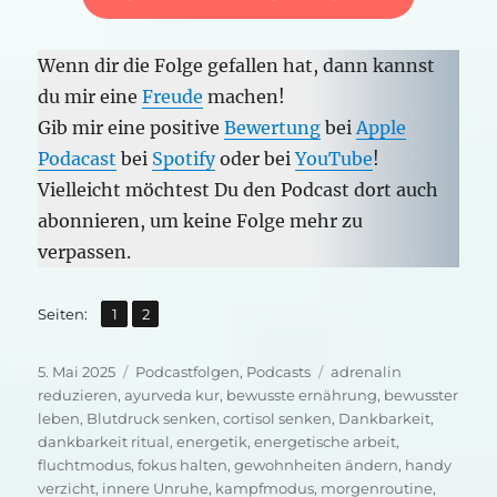
Wenn dir die Folge gefallen hat, dann kannst
du mir eine
Freude
machen!
Gib mir eine positive
Bewertung
bei
Apple
Podacast
bei
Spotify
oder bei
YouTube
!
Vielleicht möchtest Du den Podcast dort auch
abonnieren, um keine Folge mehr zu
verpassen.
,
Seite
Seite
Seiten:
1
2
Veröffentlicht
Kategorien
Schlagwörter
5. Mai 2025
Podcastfolgen
,
Podcasts
adrenalin
am
reduzieren
,
ayurveda kur
,
bewusste ernährung
,
bewusster
leben
,
Blutdruck senken
,
cortisol senken
,
Dankbarkeit
,
dankbarkeit ritual
,
energetik
,
energetische arbeit
,
fluchtmodus
,
fokus halten
,
gewohnheiten ändern
,
handy
verzicht
,
innere Unruhe
,
kampfmodus
,
morgenroutine
,