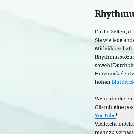
Rhythmu
Da die Zellen, 
Sie wie jede an
Mitleidenschaft
Rhythmusstörun
sowohl Durchblu
Herzmuskelentz
hohen
Blutdruc
Wenn dir die Fol
Gib mir eine pos
YouTube
!
Vielleicht möch
mehr zu verpass