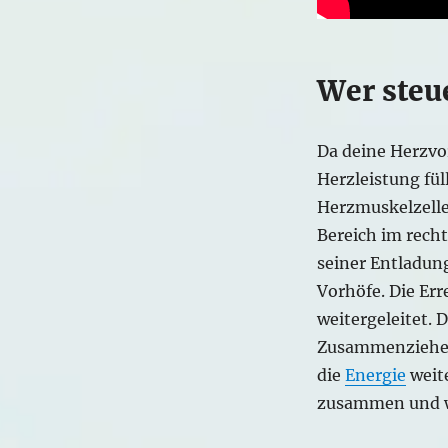
Wer steu
Da deine Herzv
Herzleistung fül
Herzmuskelzell
Bereich im rech
seiner Entladun
Vorhöfe. Die Er
weitergeleitet. D
Zusammenziehen 
die
Energie
weit
zusammen und we