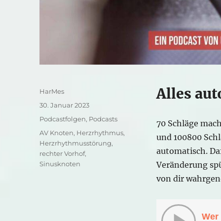
Alles au
Autor
HarMes
Veröffentlicht
30. Januar 2023
am
Kategorien
Podcastfolgen
,
Podcasts
70 Schläge mach
Schlagwörter
AV Knoten
,
Herzrhythmus
,
und 100800 Schlä
Herzrhythmusstörung
,
automatisch. Daf
rechter Vorhof
,
Sinusknoten
Veränderung sp
von dir wahrge