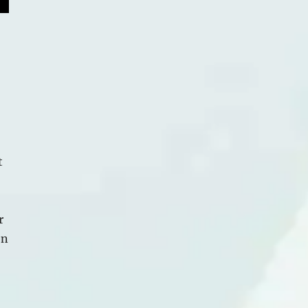
t
r
en