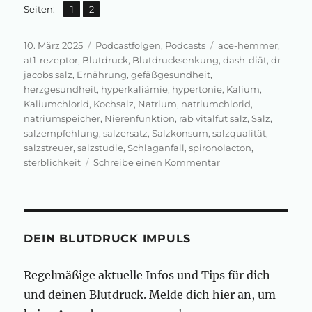
,
Seite
Seite
Seiten:
1
2
Veröffentlicht
Kategorien
Schlagwörter
10. März 2025
Podcastfolgen
,
Podcasts
ace-hemmer
,
am
at1-rezeptor
,
Blutdruck
,
Blutdrucksenkung
,
dash-diät
,
dr
jacobs salz
,
Ernährung
,
gefäßgesundheit
,
herzgesundheit
,
hyperkaliämie
,
hypertonie
,
Kalium
,
Kaliumchlorid
,
Kochsalz
,
Natrium
,
natriumchlorid
,
natriumspeicher
,
Nierenfunktion
,
rab vitalfut salz
,
Salz
,
salzempfehlung
,
salzersatz
,
Salzkonsum
,
salzqualität
,
salzstreuer
,
salzstudie
,
Schlaganfall
,
spironolacton
,
zu
sterblichkeit
Schreibe einen Kommentar
Neues
Salz
für
deinen
Blutdruck
DEIN BLUTDRUCK IMPULS
Regelmäßige aktuelle Infos und Tips für dich
und deinen Blutdruck. Melde dich hier an, um