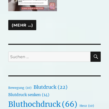
SU
Suchen
nach:
Blutdruck
(22)
Bewegung
(10)
Blutdruck senken
(14)
Bluthochdruck
(66)
Herz
(10)