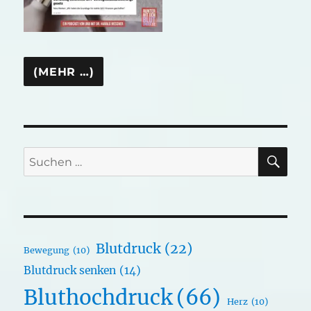
SU
Suchen
nach:
Blutdruck
(22)
Bewegung
(10)
Blutdruck senken
(14)
Bluthochdruck
(66)
Herz
(10)