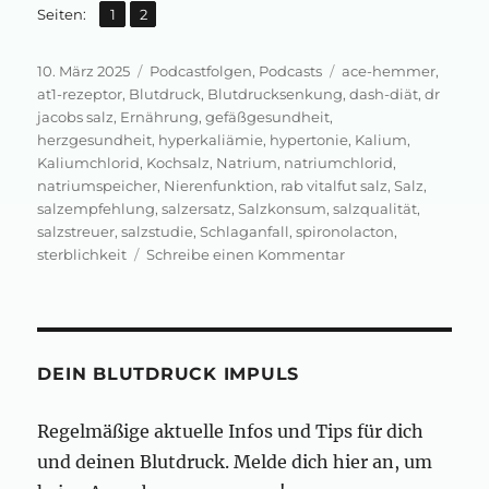
,
Seite
Seite
Seiten:
1
2
Veröffentlicht
Kategorien
Schlagwörter
10. März 2025
Podcastfolgen
,
Podcasts
ace-hemmer
,
am
at1-rezeptor
,
Blutdruck
,
Blutdrucksenkung
,
dash-diät
,
dr
jacobs salz
,
Ernährung
,
gefäßgesundheit
,
herzgesundheit
,
hyperkaliämie
,
hypertonie
,
Kalium
,
Kaliumchlorid
,
Kochsalz
,
Natrium
,
natriumchlorid
,
natriumspeicher
,
Nierenfunktion
,
rab vitalfut salz
,
Salz
,
salzempfehlung
,
salzersatz
,
Salzkonsum
,
salzqualität
,
salzstreuer
,
salzstudie
,
Schlaganfall
,
spironolacton
,
zu
sterblichkeit
Schreibe einen Kommentar
Neues
Salz
für
deinen
Blutdruck
DEIN BLUTDRUCK IMPULS
Regelmäßige aktuelle Infos und Tips für dich
und deinen Blutdruck. Melde dich hier an, um