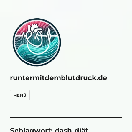
runtermitdemblutdruck.de
MENÜ
Schlagwort:
dash-diät