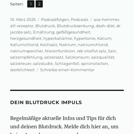
,
Seite
Seite
Seiten:
1
2
Veröffentlicht
Kategorien
Schlagwörter
10. März 2025
Podcastfolgen
,
Podcasts
ace-hemmer
,
am
at1-rezeptor
,
Blutdruck
,
Blutdrucksenkung
,
dash-diät
,
dr
jacobs salz
,
Ernährung
,
gefäßgesundheit
,
herzgesundheit
,
hyperkaliämie
,
hypertonie
,
Kalium
,
Kaliumchlorid
,
Kochsalz
,
Natrium
,
natriumchlorid
,
natriumspeicher
,
Nierenfunktion
,
rab vitalfut salz
,
Salz
,
salzempfehlung
,
salzersatz
,
Salzkonsum
,
salzqualität
,
salzstreuer
,
salzstudie
,
Schlaganfall
,
spironolacton
,
zu
sterblichkeit
Schreibe einen Kommentar
Neues
Salz
für
deinen
Blutdruck
DEIN BLUTDRUCK IMPULS
Regelmäßige aktuelle Infos und Tips für dich
und deinen Blutdruck. Melde dich hier an, um