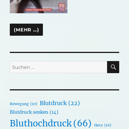
SU
Suchen
nach:
Blutdruck
(22)
Bewegung
(10)
Blutdruck senken
(14)
Bluthochdruck
(66)
Herz
(10)