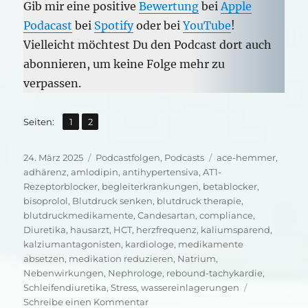
Gib mir eine positive
Bewertung
bei
Apple
Podacast
bei
Spotify
oder bei
YouTube
!
Vielleicht möchtest Du den Podcast dort auch
abonnieren, um keine Folge mehr zu
verpassen.
,
Seite
Seite
Seiten:
1
2
Veröffentlicht
Kategorien
Schlagwörter
24. März 2025
Podcastfolgen
,
Podcasts
ace-hemmer
,
am
adhärenz
,
amlodipin
,
antihypertensiva
,
AT1-
Rezeptorblocker
,
begleiterkrankungen
,
betablocker
,
bisoprolol
,
Blutdruck senken
,
blutdruck therapie
,
blutdruckmedikamente
,
Candesartan
,
compliance
,
Diuretika
,
hausarzt
,
HCT
,
herzfrequenz
,
kaliumsparend
,
kalziumantagonisten
,
kardiologe
,
medikamente
absetzen
,
medikation reduzieren
,
Natrium
,
Nebenwirkungen
,
Nephrologe
,
rebound-tachykardie
,
Schleifendiuretika
,
Stress
,
wassereinlagerungen
zu
Schreibe einen Kommentar