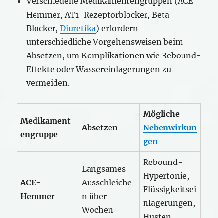
Verschiedene Medikamentengruppen (ACE-
Hemmer, AT1-Rezeptorblocker, Beta-
Blocker,
Diuretika
) erfordern
unterschiedliche Vorgehensweisen beim
Absetzen, um Komplikationen wie Rebound-
Effekte oder Wassereinlagerungen zu
vermeiden.
Mögliche
Medikament
Absetzen
Nebenwirkun
engruppe
gen
Rebound-
Langsames
Hypertonie,
ACE-
Ausschleiche
Flüssigkeitsei
Hemmer
n über
nlagerungen,
Wochen
Husten