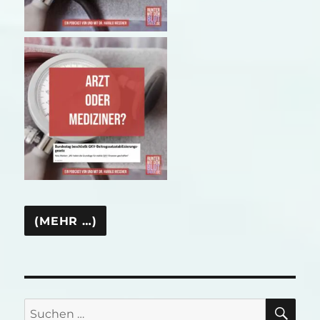
SU
Suchen