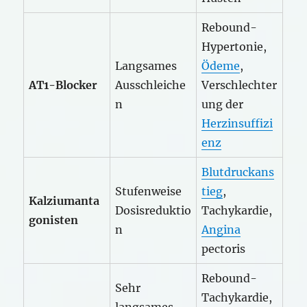
Rebound-
Hypertonie,
Langsames
Ödeme
,
AT1-Blocker
Ausschleiche
Verschlechter
n
ung der
Herzinsuffizi
enz
Blutdruckans
Stufenweise
tieg
,
Kalziumanta
Dosisreduktio
Tachykardie,
gonisten
n
Angina
pectoris
Rebound-
Sehr
Tachykardie,