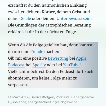
erschaffst du den harmonischen Einklang
zwischen deinem Körper, deinem Geist und
deiner
Seele
oder deinem
Unterbewusstsein
.
Die Grundlagen der astrophischen Beratung
erkläre ich dir In der nächsten Folge.
Wenn dir die Folge gefallen hat, dann kannst
du mir eine
Freude
machen!
Gib mir eine positive
Bewertung
bei
Apple
Podacast
bei
Spotify
oder bei
YouTube
!
Vielleicht möchtest Du den Podcast dort auch
abonnieren, um keine Folge mehr zu
verpassen.
Veröffentlicht
Kategorien
Schlagwörter
13. März 2023
Podcastfolgen
,
Podcasts
energetische
am
Dysbalance
,
energetisches Ungleichgewicht
,