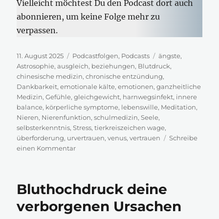
Vielleicht möchtest Du den Podcast dort auch
abonnieren, um keine Folge mehr zu
verpassen.
Veröffentlicht
Kategorien
Schlagwörter
11. August 2025
Podcastfolgen
,
Podcasts
ängste
,
am
Astrosophie
,
ausgleich
,
beziehungen
,
Blutdruck
,
chinesische medizin
,
chronische entzündung
,
Dankbarkeit
,
emotionale kälte
,
emotionen
,
ganzheitliche
Medizin
,
Gefühle
,
gleichgewicht
,
harnwegsinfekt
,
innere
balance
,
körperliche symptome
,
lebenswille
,
Meditation
,
Nieren
,
Nierenfunktion
,
schulmedizin
,
Seele
,
selbsterkenntnis
,
Stress
,
tierkreiszeichen wage
,
überforderung
,
urvertrauen
,
venus
,
vertrauen
Schreibe
zu
einen Kommentar
Das
geht
mir
Bluthochdruck deine
an
die
verborgenen Ursachen
Nieren