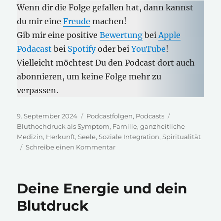
Wenn dir die Folge gefallen hat, dann kannst
du mir eine
Freude
machen!
Gib mir eine positive
Bewertung
bei
Apple
Podacast
bei
Spotify
oder bei
YouTube
!
Vielleicht möchtest Du den Podcast dort auch
abonnieren, um keine Folge mehr zu
verpassen.
Veröffentlicht
Kategorien
Schlagwörter
9. September 2024
Podcastfolgen
,
Podcasts
am
Bluthochdruck als Symptom
,
Familie
,
ganzheitliche
Medizin
,
Herkunft
,
Seele
,
Soziale Integration
,
Spiritualität
zu
Schreibe einen Kommentar
Bluthochdruck
deine
verborgenen
Deine Energie und dein
Ursachen
Blutdruck