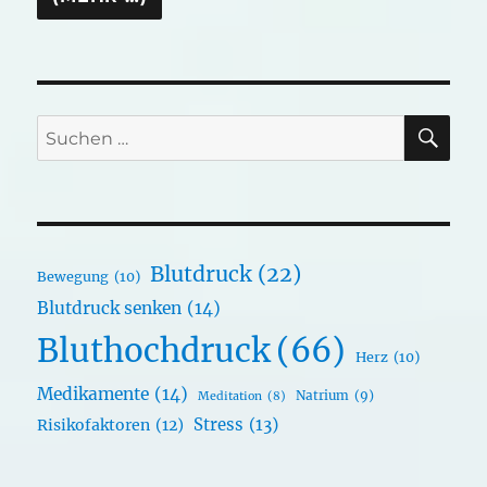
SU
Suchen
nach:
Blutdruck
(22)
Bewegung
(10)
Blutdruck senken
(14)
Bluthochdruck
(66)
Herz
(10)
Medikamente
(14)
Natrium
(9)
Meditation
(8)
Stress
(13)
Risikofaktoren
(12)