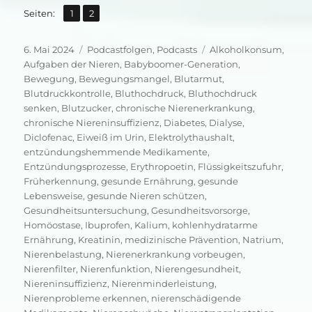
,
Seite
Seite
Seiten:
1
2
Veröffentlicht
Kategorien
Schlagwörter
6. Mai 2024
Podcastfolgen
,
Podcasts
Alkoholkonsum
,
am
Aufgaben der Nieren
,
Babyboomer-Generation
,
Bewegung
,
Bewegungsmangel
,
Blutarmut
,
Blutdruckkontrolle
,
Bluthochdruck
,
Bluthochdruck
senken
,
Blutzucker
,
chronische Nierenerkrankung
,
chronische Niereninsuffizienz
,
Diabetes
,
Dialyse
,
Diclofenac
,
Eiweiß im Urin
,
Elektrolythaushalt
,
entzündungshemmende Medikamente
,
Entzündungsprozesse
,
Erythropoetin
,
Flüssigkeitszufuhr
,
Früherkennung
,
gesunde Ernährung
,
gesunde
Lebensweise
,
gesunde Nieren schützen
,
Gesundheitsuntersuchung
,
Gesundheitsvorsorge
,
Homöostase
,
Ibuprofen
,
Kalium
,
kohlenhydratarme
Ernährung
,
Kreatinin
,
medizinische Prävention
,
Natrium
,
Nierenbelastung
,
Nierenerkrankung vorbeugen
,
Nierenfilter
,
Nierenfunktion
,
Nierengesundheit
,
Niereninsuffizienz
,
Nierenminderleistung
,
Nierenprobleme erkennen
,
nierenschädigende