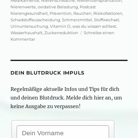
Medikamente
,
Nierenschwäche
,
Nierentransplantation
,
Nierenwerte
,
oxidative Belastung
,
Podcast
Nierengesundheit
,
Prävention
,
Rauchen
,
Risikofaktoren
,
Schadstoffausscheidung
,
Schmerzmittel
,
Stoffwechsel
,
Urinuntersuchung
,
Vitamin D
,
was du wissen solltest
,
Wasserhaushalt
,
Zuckerreduktion
Schreibe einen
zu
Kommentar
Chronische
Niereninsuffizienz:
was
ist
wichtig?
DEIN BLUTDRUCK IMPULS
Regelmäßige aktuelle Infos und Tips für dich
und deinen Blutdruck. Melde dich hier an, um
keine Ausgabe zu verpassen!