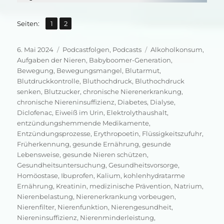
,
Seite
Seite
Seiten:
1
2
Veröffentlicht
Kategorien
Schlagwörter
6. Mai 2024
Podcastfolgen
,
Podcasts
Alkoholkonsum
,
am
Aufgaben der Nieren
,
Babyboomer-Generation
,
Bewegung
,
Bewegungsmangel
,
Blutarmut
,
Blutdruckkontrolle
,
Bluthochdruck
,
Bluthochdruck
senken
,
Blutzucker
,
chronische Nierenerkrankung
,
chronische Niereninsuffizienz
,
Diabetes
,
Dialyse
,
Diclofenac
,
Eiweiß im Urin
,
Elektrolythaushalt
,
entzündungshemmende Medikamente
,
Entzündungsprozesse
,
Erythropoetin
,
Flüssigkeitszufuhr
,
Früherkennung
,
gesunde Ernährung
,
gesunde
Lebensweise
,
gesunde Nieren schützen
,
Gesundheitsuntersuchung
,
Gesundheitsvorsorge
,
Homöostase
,
Ibuprofen
,
Kalium
,
kohlenhydratarme
Ernährung
,
Kreatinin
,
medizinische Prävention
,
Natrium
,
Nierenbelastung
,
Nierenerkrankung vorbeugen
,
Nierenfilter
,
Nierenfunktion
,
Nierengesundheit
,
Niereninsuffizienz
,
Nierenminderleistung
,