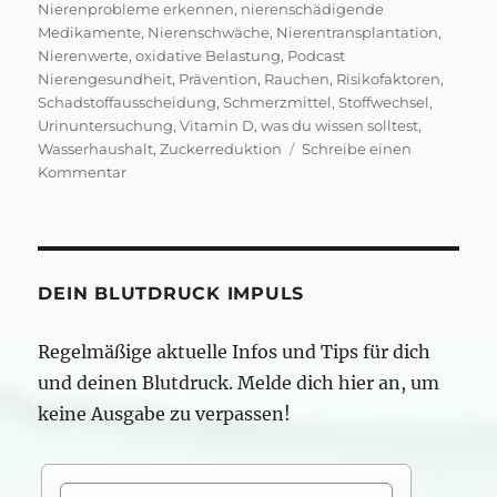
Nierenprobleme erkennen
,
nierenschädigende
Medikamente
,
Nierenschwäche
,
Nierentransplantation
,
Nierenwerte
,
oxidative Belastung
,
Podcast
Nierengesundheit
,
Prävention
,
Rauchen
,
Risikofaktoren
,
Schadstoffausscheidung
,
Schmerzmittel
,
Stoffwechsel
,
Urinuntersuchung
,
Vitamin D
,
was du wissen solltest
,
Wasserhaushalt
,
Zuckerreduktion
Schreibe einen
zu
Kommentar
Chronische
Niereninsuffizienz:
was
ist
wichtig?
DEIN BLUTDRUCK IMPULS
Regelmäßige aktuelle Infos und Tips für dich
und deinen Blutdruck. Melde dich hier an, um
keine Ausgabe zu verpassen!