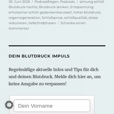
Veröffentlicht
Kategorien
Schlagwörter
29. Juni 2026
Podcastfolgen
,
Podcasts
atmung schlaf
,
am
Blutdruck nachts
,
Blutdruck senken
,
Entspannung
,
erholsamer schlaf
,
gedankenkarussell
,
hoher blutdruck
,
organregeneration
,
Schlafapnoe
,
schlafqualität
,
stress
reduzieren
,
tiefschlafphasen
Schreibe einen
zu
Kommentar
Blutdruck
nachts:
Warum
dein
Morgenwert
DEIN BLUTDRUCK IMPULS
schon
im
Regelmäßige aktuelle Infos und Tips für dich
Schlaf
und deinen Blutdruck. Melde dich hier an, um
entsteht
keine Ausgabe zu verpassen!