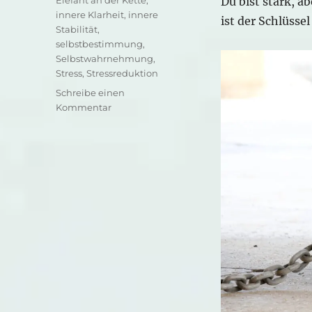
Du bist stark, a
innere Klarheit
,
innere
ist der Schlüsse
Stabilität
,
selbstbestimmung
,
Selbstwahrnehmung
,
Stress
,
Stressreduktion
Schreibe einen
zu
Kommentar
Eigensinn-
Dein
leiser
Weg
aus
dem
Stress