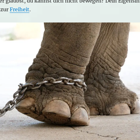
ber glaubst, du kannst dich nicht bewegen? Dein Eigensi
l zur
Freiheit
.