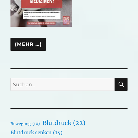
SU
Suchen
nach:
Blutdruck
(22)
Bewegung
(10)
Blutdruck senken
(14)