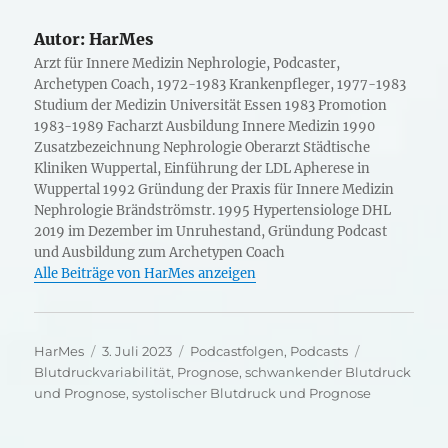
Autor:
HarMes
Arzt für Innere Medizin Nephrologie, Podcaster,
Archetypen Coach, 1972-1983 Krankenpfleger, 1977-1983
Studium der Medizin Universität Essen 1983 Promotion
1983-1989 Facharzt Ausbildung Innere Medizin 1990
Zusatzbezeichnung Nephrologie Oberarzt Städtische
Kliniken Wuppertal, Einführung der LDL Apherese in
Wuppertal 1992 Gründung der Praxis für Innere Medizin
Nephrologie Brändströmstr. 1995 Hypertensiologe DHL
2019 im Dezember im Unruhestand, Gründung Podcast
und Ausbildung zum Archetypen Coach
Alle Beiträge von HarMes anzeigen
Autor
Veröffentlicht
Kategorien
Schlagwörte
HarMes
3. Juli 2023
Podcastfolgen
,
Podcasts
am
Blutdruckvariabilität
,
Prognose
,
schwankender Blutdruck
und Prognose
,
systolischer Blutdruck und Prognose