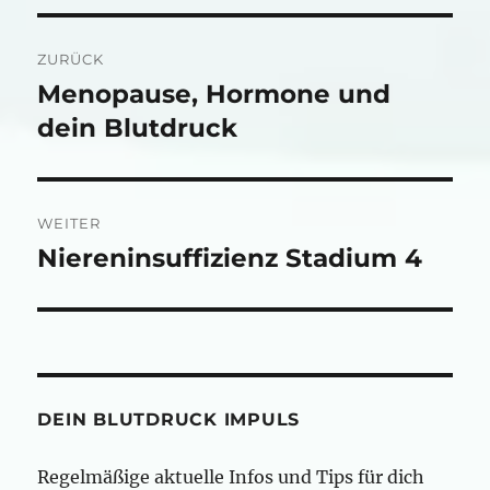
Beitragsnavigation
ZURÜCK
Menopause, Hormone und
Vorheriger
Beitrag:
dein Blutdruck
WEITER
Niereninsuffizienz Stadium 4
Nächster
Beitrag:
DEIN BLUTDRUCK IMPULS
Regelmäßige aktuelle Infos und Tips für dich