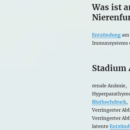
Was ist a
Nierenfu
Entzündung
am 
Immunsystems o
Stadium 
renale Anämie,
Hyperparathyreo
Bluthochdruck
,
Verringerter A
Verringerter Ab
latente
Entzünd