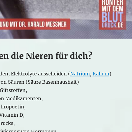
en die Nieren für dich?
den, Elektrolyte ausscheiden (
Natrium
,
Kalium
)
von Säuren (Säure Basenhaushalt)
Giftstoffen,
on Medikamenten,
thropoetin,
Vitamin D,
drucks,
tivierung von Hormonen,