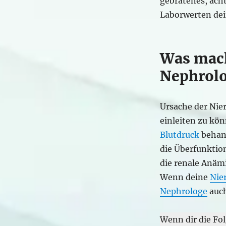
gebratenes, ach
Laborwerten dei
Was mach
Nephrolo
Ursache der Nie
einleiten zu kö
Blutdruck
behan
die Überfunktio
die renale Anäm
Wenn deine
Nie
Nephrologe
auch
Wenn dir die Fol