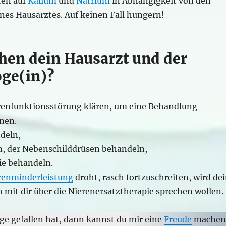
ten auf
Kalium
und
Natrium
in Abhängigkeit von den
nes Hausarztes. Auf keinen Fall hungern!
en dein Hausarzt und der
ge(in)?
renfunktionsstörung klären, um eine Behandlung
nnen.
deln,
n, der Nebenschilddrüsen behandeln,
ie behandeln.
renminderleistung
droht, rasch fortzuschreiten, wird de
 mit dir über die Nierenersatztherapie sprechen wollen.
ge gefallen hat, dann kannst du mir eine
Freude
machen