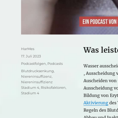
Was leist
Autor
HarMes
Veröffentlicht
17. Juli 2023
am
Kategorien
Podcastfolgen
,
Podcasts
Wasser ausschei
Schlagwörter
Blutdrucksenkung
,
, Ausscheidung 
Niereninsuffizenz
,
Auscheiden von 
Niereninsuffizienz
Stadium 4
,
Risikofaktoren
,
Ausscheidung v
Stadium 4
Bildung von Ery
Aktivierung
des 
Regeln des Blut
Abbau und Inak