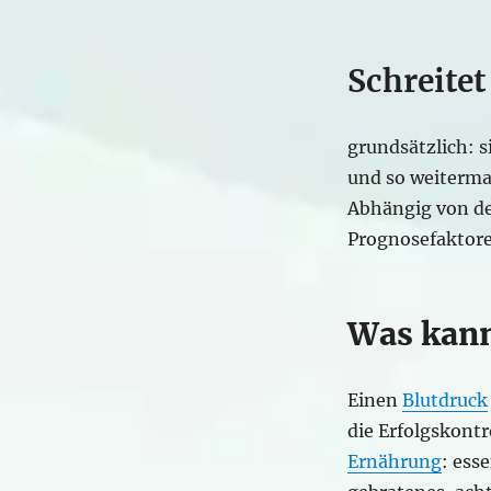
Schreitet
grundsätzlich: s
und so weitermac
Abhängig von d
Prognosefaktore
Was kann
Einen
Blutdruck
die Erfolgskontr
Ernährung
: ess