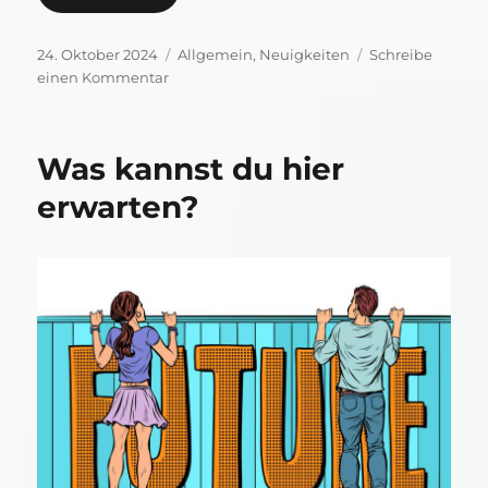
Veröffentlicht
Kategorien
24. Oktober 2024
Allgemein
,
Neuigkeiten
Schreibe
am
zu
einen Kommentar
Der
Gesunde
Herz
Was kannst du hier
Kongress
2024
erwarten?