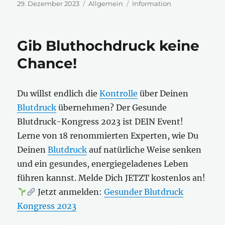
Veröffentlicht
Kategorien
Schlagwörter
29. Dezember 2023
Allgemein
Information
am
Gib Bluthochdruck keine
Chance!
Du willst endlich die
Kontrolle
über Deinen
Blutdruck
übernehmen? Der Gesunde
Blutdruck-Kongress 2023 ist DEIN Event!
Lerne von 18 renommierten Experten, wie Du
Deinen
Blutdruck
auf natürliche Weise senken
und ein gesundes, energiegeladenes Leben
führen kannst. Melde Dich JETZT kostenlos an!
Jetzt anmelden:
Gesunder Blutdruck
Kongress 2023