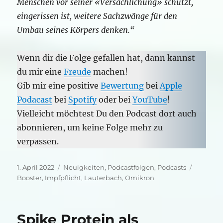
Menschen vor seiner «Versachlichung» schützt,
eingerissen ist, weitere Sachzwänge für den
Umbau seines Körpers denken.“
Wenn dir die Folge gefallen hat, dann kannst
du mir eine
Freude
machen!
Gib mir eine positive
Bewertung
bei
Apple
Podacast
bei
Spotify
oder bei
YouTube
!
Vielleicht möchtest Du den Podcast dort auch
abonnieren, um keine Folge mehr zu
verpassen.
Veröffentlicht
Kategorien
Schlagw
1. April 2022
Neuigkeiten
,
Podcastfolgen
,
Podcasts
am
Booster
,
Impfpflicht
,
Lauterbach
,
Omikron
Spike Protein als