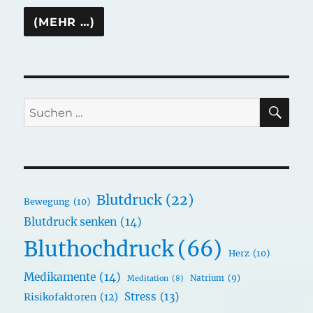
SU
Suchen
nach:
Blutdruck
(22)
Bewegung
(10)
Blutdruck senken
(14)
Bluthochdruck
(66)
Herz
(10)
Medikamente
(14)
Natrium
(9)
Meditation
(8)
Stress
(13)
Risikofaktoren
(12)