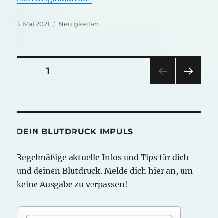
Veröffentlicht
Kategorien
3. Mai 2021
Neuigkeiten
am
Seitennummerierung
SEITE
1
NÄC
der
HSTE
SEIT
Beiträge
E
DEIN BLUTDRUCK IMPULS
Regelmäßige aktuelle Infos und Tips für dich
und deinen Blutdruck. Melde dich hier an, um
keine Ausgabe zu verpassen!