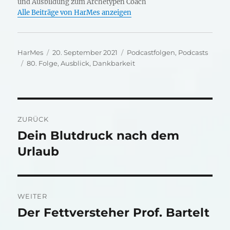
und Ausbildung zum Archetypen Coach
Alle Beiträge von HarMes anzeigen
Autor
Veröffentlicht
Kategorien
HarMes
20. September 2021
Podcastfolgen
,
Podcasts
Schlagwörter
am
80. Folge
,
Ausblick
,
Dankbarkeit
Beitragsnavigation
ZURÜCK
Dein Blutdruck nach dem
Vorheriger
Beitrag:
Urlaub
WEITER
Der Fettversteher Prof. Bartelt
Nächster
Beitrag: