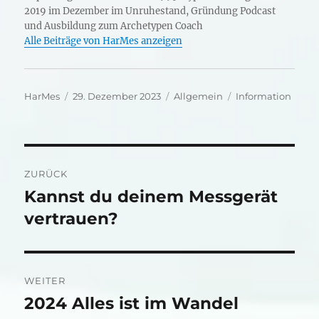
2019 im Dezember im Unruhestand, Gründung Podcast
und Ausbildung zum Archetypen Coach
Alle Beiträge von HarMes anzeigen
Autor
Veröffentlicht
Kategorien
Schlagwörter
HarMes
29. Dezember 2023
Allgemein
Information
am
Beitragsnavigation
ZURÜCK
Kannst du deinem Messgerät
Vorheriger
Beitrag:
vertrauen?
WEITER
2024 Alles ist im Wandel
Nächster