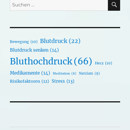
SU
Suchen
nach:
Blutdruck
(22)
Bewegung
(10)
Blutdruck senken
(14)
Bluthochdruck
(66)
Herz
(10)
Medikamente
(14)
Natrium
(9)
Meditation
(8)
Stress
(13)
Risikofaktoren
(12)