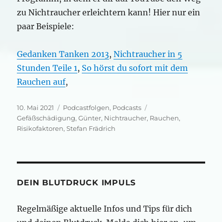
zu Nichtraucher erleichtern kann! Hier nur ein
paar Beispiele:
Gedanken Tanken 2013
,
Nichtraucher in 5
Stunden Teile 1
,
So hörst du sofort mit dem
Rauchen auf
,
Veröffentlicht
Kategorien
Schlagwörter
10. Mai 2021
Podcastfolgen
,
Podcasts
am
Gefäßschädigung
,
Günter
,
Nichtraucher
,
Rauchen
,
Risikofaktoren
,
Stefan Frädrich
DEIN BLUTDRUCK IMPULS
Regelmäßige aktuelle Infos und Tips für dich