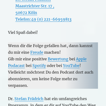
Maastrichter Str. 17 ,
50672 Köln
Telefon:49 (0) 221-66959813
Viel Spaß dabei!
Wenn dir die Folge gefallen hat, dann kannst
du mir eine
Freude
machen!
Gib mir eine positive
Bewertung
bei
Apple
Podacast
bei
Spotify
oder bei
YouTube
!
Vielleicht möchtest Du den Podcast dort auch
abonnieren, um keine Folge mehr zu
verpassen.
Dr.
Stefan Frädrich
hat ein umfangreiches
Programm, in dem er dir auf YouTube den Weg