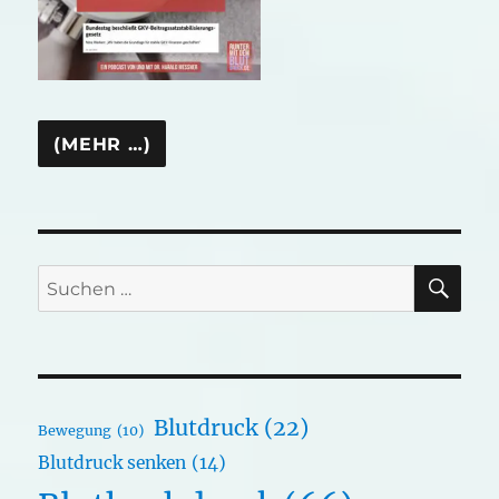
SU
Suchen
nach:
Blutdruck
(22)
Bewegung
(10)
Blutdruck senken
(14)