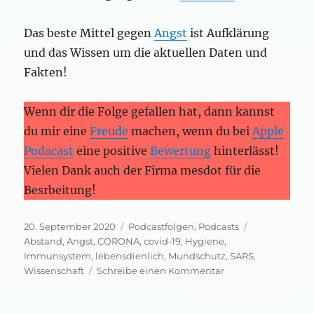
Das beste Mittel gegen
Angst
ist Aufklärung
und das Wissen um die aktuellen Daten und
Fakten!
Wenn dir die Folge gefallen hat, dann kannst
du mir eine
Freude
machen, wenn du bei
Apple
Podacast
eine positive
Bewertung
hinterlässt!
Vielen Dank auch der Firma mesdot für die
Besrbeitung!
Veröffentlicht
Kategorien
Schlagwörter
20. September 2020
Podcastfolgen
,
Podcasts
am
Abstand
,
Angst
,
CORONA
,
covid-19
,
Hygiene
,
Immunsystem
,
lebensdienlich
,
Mundschutz
,
SARS
,
zu
Wissenschaft
Schreibe einen Kommentar
COVID
–