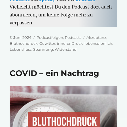
Vielleicht möchtest Du den Podcast dort auch
abonnieren, um keine Folge mehr zu
verpassen.
Veröffentlicht
Kategorien
Schlagwörter
3. Juni 2024
Podcastfolgen
,
Podcasts
Akzeptanz
,
am
Bluthochdruck
,
Gewitter
,
innerer Druck
,
lebensdienlich
,
Lebensfluss
,
Spannung
,
Widerstand
COVID – ein Nachtrag