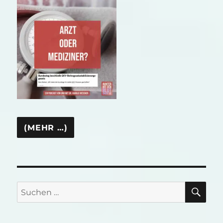
SU
Suchen
nach: