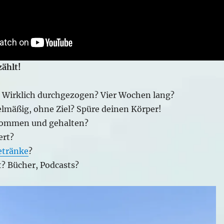
zählt!
? Wirklich durchgezogen? Vier Wochen lang?
elmäßig, ohne Ziel? Spüre deinen Körper!
ommen und gehalten?
ert?
etränke
?
t? Bücher, Podcasts?