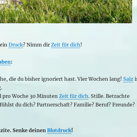
ein
Druck
? Nimm dir
Zeit für dich
!
aben
:
e, die du bisher ignoriert hast. Vier Wochen lang!
Salz
i
.
l pro Woche 30 Minuten
Zeit für dich
. Stille. Betrachte
fühlst du dich? Partnerschaft? Familie? Beruf? Freunde?
izite. Senke deinen
Blutdruck
!