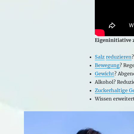
Blutdruck
Eigeninitiative 
Salz
reduzieren
Bewegung
? Reg
Gewicht
? Abgen
Alkohol? Reduzi
Zuckerhaltige G
Wissen erweiter