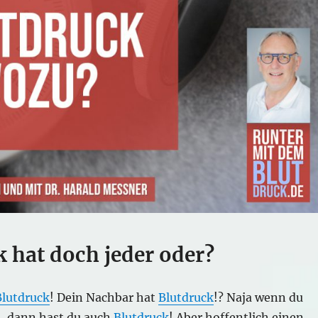
 hat doch jeder oder?
Blutdruck
! Dein Nachbar hat
Blutdruck
!? Naja wenn du
st, dann hast du auch
Blutdruck
! Aber hoffentlich einen