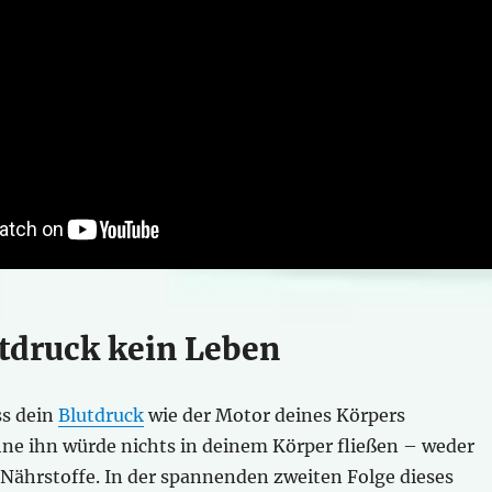
tdruck kein Leben
ss dein
Blutdruck
wie der Motor deines Körpers
hne ihn würde nichts in deinem Körper fließen – weder
 Nährstoffe. In der spannenden zweiten Folge dieses