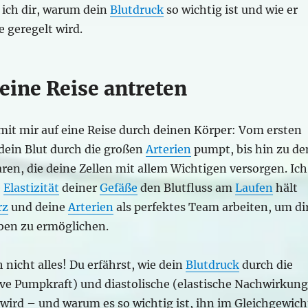
 ich dir, warum dein
Blutdruck
so wichtig ist und wie er
e geregelt wird.
eine Reise antreten
mit mir auf eine Reise durch deinen Körper: Vom ersten
dein Blut durch die großen
Arterien
pumpt, bis hin zu de
aren, die deine Zellen mit allem Wichtigen versorgen. Ich
e
Elastizität
deiner
Gefäße
den Blutfluss am
Laufen
hält
rz
und deine
Arterien
als perfektes Team arbeiten, um di
ben zu ermöglichen.
h nicht alles! Du erfährst, wie dein
Blutdruck
durch die
ive Pumpkraft) und diastolische (elastische Nachwirkung
wird – und warum es so wichtig ist, ihn im Gleichgewich