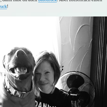
ruck
!