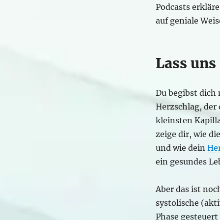
Podcasts erkläre
auf geniale Weis
Lass uns 
Du begibst dich 
Herzschlag, der 
kleinsten Kapill
zeige dir, wie di
und wie dein
He
ein gesundes Le
Aber das ist noc
systolische (akt
Phase gesteuert 