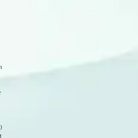
n
r
)
t