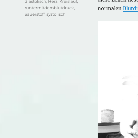
diastolisch
,
Herz
,
Kreislauf
,
runtermitdemblutdruck
,
normalen
Blutd
Sauerstoff
,
systolisch