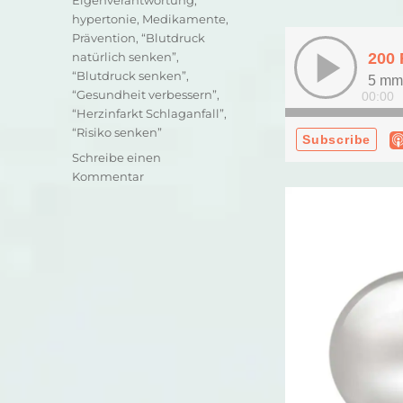
hypertonie
,
Medikamente
,
Prävention
,
“Blutdruck
natürlich senken”
,
“Blutdruck senken”
,
“Gesundheit verbessern”
,
“Herzinfarkt Schlaganfall”
,
“Risiko senken”
Schreibe einen
zu
Kommentar
200
Folgen
Prävention
–
Warum
ich
diesen
Podcast
mache