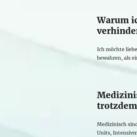
Warum ic
verhinder
Ich möchte lieb
bewahren, als e
Medizini
trotzdem
Medizinisch sind
Units, Intensivm