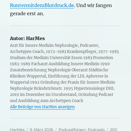
RuntermitdemBlutdruck.de
. Und wir fangen
gerade erst an.
Autor:
HarMes
Arzt für Innere Medizin Nephrologie, Podcaster,
Archetypen Coach, 1972-1983 Krankenpfleger, 1977-1983
Studium der Medizin Universität Essen 1983 Promotion
1983-1989 Facharzt Ausbildung Innere Medizin 1990
Zusatzbezeichnung Nephrologie Oberarzt Städtische
Kliniken Wuppertal, Einführung der LDL Apherese in
Wuppertal 1992 Gründung der Praxis für Innere Medizin
Nephrologie Brändströmstr. 1995 Hypertensiologe DHL
2019 im Dezember im Unruhestand, Gründung Podcast
und Ausbildung zum Archetypen Coach
Alle Beiträge von HarMes anzeigen
Autor
Veröffentlicht
Kategorien
Schlagwört
HarMes
9. März 2026
Podcastfolgen
,
Podcasts
200