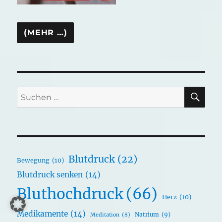
SU
Suchen
nach:
Blutdruck
(22)
Bewegung
(10)
Blutdruck senken
(14)
Bluthochdruck
(66)
Herz
(10)
Medikamente
(14)
Natrium
(9)
Meditation
(8)