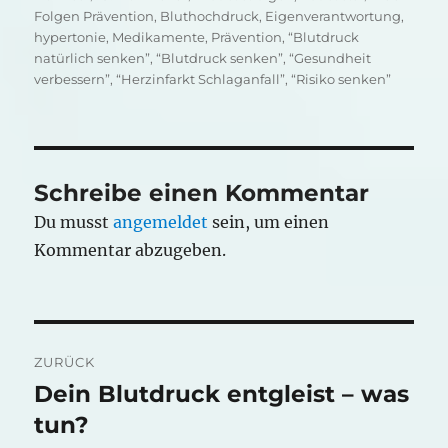
am
Folgen Prävention
,
Bluthochdruck
,
Eigenverantwortung
,
hypertonie
,
Medikamente
,
Prävention
,
“Blutdruck
natürlich senken”
,
“Blutdruck senken”
,
“Gesundheit
verbessern”
,
“Herzinfarkt Schlaganfall”
,
“Risiko senken”
Schreibe einen Kommentar
Du musst
angemeldet
sein, um einen
Kommentar abzugeben.
Beitragsnavigation
ZURÜCK
Dein Blutdruck entgleist – was
Vorheriger
Beitrag:
tun?