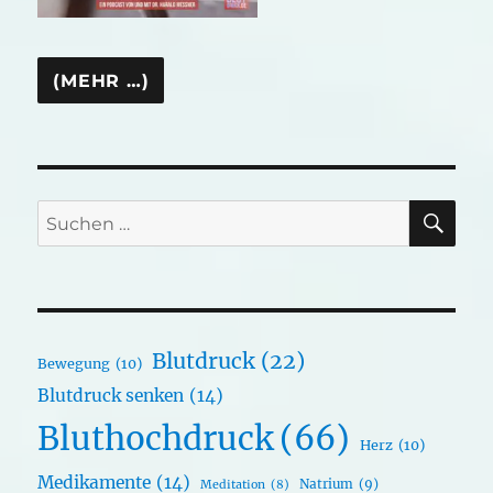
SU
Suchen
nach:
Blutdruck
(22)
Bewegung
(10)
Blutdruck senken
(14)
Bluthochdruck
(66)
Herz
(10)
Medikamente
(14)
Natrium
(9)
Meditation
(8)