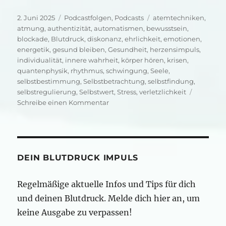
Veröffentlicht
Kategorien
Schlagwörter
2. Juni 2025
Podcastfolgen
,
Podcasts
atemtechniken
,
am
atmung
,
authentizität
,
automatismen
,
bewusstsein
,
blockade
,
Blutdruck
,
diskonanz
,
ehrlichkeit
,
emotionen
,
energetik
,
gesund bleiben
,
Gesundheit
,
herzensimpuls
,
individualität
,
innere wahrheit
,
körper hören
,
krisen
,
quantenphysik
,
rhythmus
,
schwingung
,
Seele
,
selbstbestimmung
,
Selbstbetrachtung
,
selbstfindung
,
selbstregulierung
,
Selbstwert
,
Stress
,
verletzlichkeit
zu
Schreibe einen Kommentar
Es
darf
einfach
sein
und
DEIN BLUTDRUCK IMPULS
muss
auch
Regelmäßige aktuelle Infos und Tips für dich
nicht
und deinen Blutdruck. Melde dich hier an, um
lange
dauern
keine Ausgabe zu verpassen!