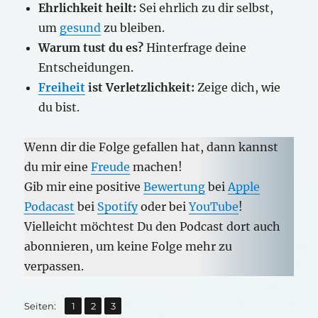
Ehrlichkeit heilt:
Sei ehrlich zu dir selbst,
um
gesund
zu bleiben.
Warum tust du es?
Hinterfrage deine
Entscheidungen.
Freiheit
ist Verletzlichkeit:
Zeige dich, wie
du bist.
Wenn dir die Folge gefallen hat, dann kannst
du mir eine
Freude
machen!
Gib mir eine positive
Bewertung
bei
Apple
Podacast
bei
Spotify
oder bei
YouTube
!
Vielleicht möchtest Du den Podcast dort auch
abonnieren, um keine Folge mehr zu
verpassen.
,
,
Seite
Seite
Seite
Seiten:
1
2
3