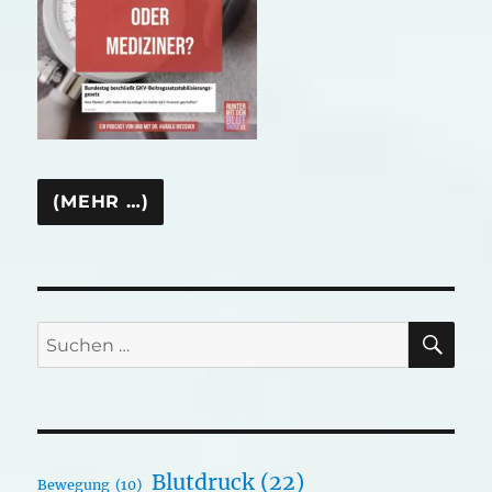
SU
Suchen
nach:
Blutdruck
(22)
Bewegung
(10)