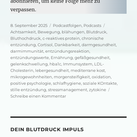
abonnieren, um keine Folge mehr zu
verpassen.
Veröffentlicht
Kategorien
Schlagwörter
8. September 2025
Podcastfolgen
,
Podcasts
am
Achtsamkeit
,
Bewegung
,
blähungen
,
Blutdruck
,
Bluthochdruck
,
c-reaktives protein
,
chronische
entzündung
,
Cortisol
,
Dankbarkeit
,
darmgesundheit
,
darmimmunität
,
entzündungsreaktion
,
entzündungswerte
,
Ernährung
,
gefäßgesundheit
,
gelenkschwellung
,
hba1c
,
Immunsystem
,
LDL-
Cholesterin
,
lebergesundheit
,
mediterrane kost
,
mikrogewohnheiten
,
morgensteifigkeit
,
oxidation
,
positive psychologie
,
schlafhygiene
,
soziale KOntakte
,
stille entzündung
,
stressmanagement
,
zytokine
zu
Schreibe einen Kommentar
Dauerfeuer
in
deinem
Körper
DEIN BLUTDRUCK IMPULS