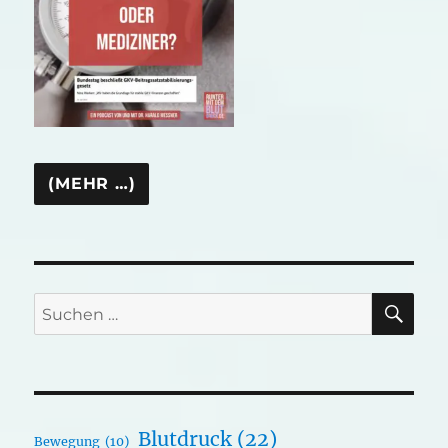
SU
Suchen
nach:
Blutdruck
(22)
Bewegung
(10)