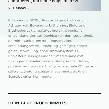
abonnieren, um keine Folge mehr zu
verpassen.
Veröffentlicht
Kategorien
Schlagwörter
8. September 2025
Podcastfolgen
,
Podcasts
am
Achtsamkeit
,
Bewegung
,
blähungen
,
Blutdruck
,
Bluthochdruck
,
c-reaktives protein
,
chronische
entzündung
,
Cortisol
,
Dankbarkeit
,
darmgesundheit
,
darmimmunität
,
entzündungsreaktion
,
entzündungswerte
,
Ernährung
,
gefäßgesundheit
,
gelenkschwellung
,
hba1c
,
Immunsystem
,
LDL-
Cholesterin
,
lebergesundheit
,
mediterrane kost
,
mikrogewohnheiten
,
morgensteifigkeit
,
oxidation
,
positive psychologie
,
schlafhygiene
,
soziale KOntakte
,
stille entzündung
,
stressmanagement
,
zytokine
zu
Schreibe einen Kommentar
Dauerfeuer
in
deinem
Körper
DEIN BLUTDRUCK IMPULS