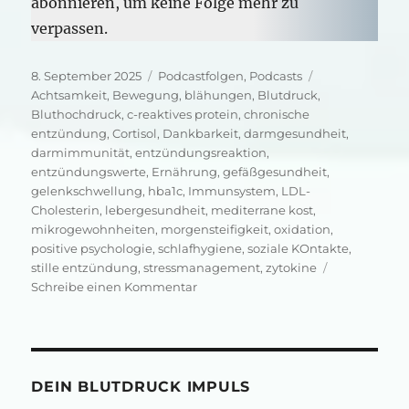
abonnieren, um keine Folge mehr zu
verpassen.
Veröffentlicht
Kategorien
Schlagwörter
8. September 2025
Podcastfolgen
,
Podcasts
am
Achtsamkeit
,
Bewegung
,
blähungen
,
Blutdruck
,
Bluthochdruck
,
c-reaktives protein
,
chronische
entzündung
,
Cortisol
,
Dankbarkeit
,
darmgesundheit
,
darmimmunität
,
entzündungsreaktion
,
entzündungswerte
,
Ernährung
,
gefäßgesundheit
,
gelenkschwellung
,
hba1c
,
Immunsystem
,
LDL-
Cholesterin
,
lebergesundheit
,
mediterrane kost
,
mikrogewohnheiten
,
morgensteifigkeit
,
oxidation
,
positive psychologie
,
schlafhygiene
,
soziale KOntakte
,
stille entzündung
,
stressmanagement
,
zytokine
zu
Schreibe einen Kommentar
Dauerfeuer
in
deinem
Körper
DEIN BLUTDRUCK IMPULS