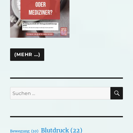
SU
Suchen
nach:
Blutdruck
(22)
Bewegung
(10)