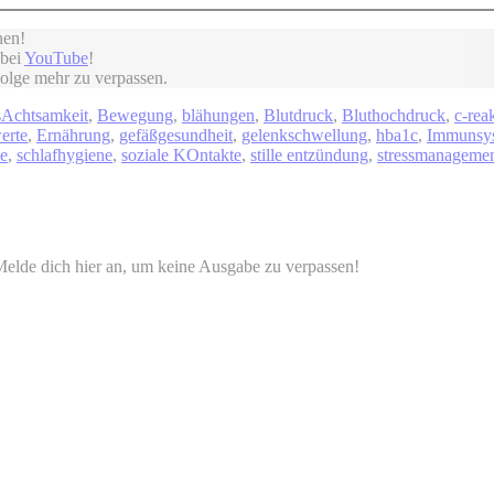
en!
 bei
YouTube
!
Folge mehr zu verpassen.
Schlagwörter
s
Achtsamkeit
,
Bewegung
,
blähungen
,
Blutdruck
,
Bluthochdruck
,
c-rea
erte
,
Ernährung
,
gefäßgesundheit
,
gelenkschwellung
,
hba1c
,
Immunsy
ie
,
schlafhygiene
,
soziale KOntakte
,
stille entzündung
,
stressmanageme
Melde dich hier an, um keine Ausgabe zu verpassen!