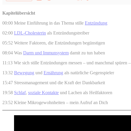
Kapitelübersicht
00:00 Meine Einführung in das Thema stille
Entzündung
02:00
LDL-Cholesterin
als Entzündungstreiber
05:52 Weitere Faktoren, die Entzündungen begünstigen
08:04 Was
Darm und Immunsystem
damit zu tun haben
11:13 Wie sich stille Entzündungen messen – und manchmal spüren –
13:32
Bewegung
und
Ernährung
als natürliche Gegenspieler
15:47 Stressmanagement und die Kraft der Dankbarkeit
19:58
Schlaf
,
soziale Kontakte
und Lachen als Heilfaktoren
23:52 Kleine Mikrogewohnheiten – mein Aufruf an Dich