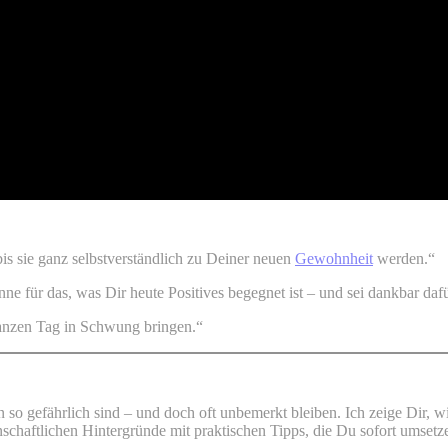
is sie ganz selbstverständlich zu Deiner neuen
Gewohnheit
werden.“
e für das, was Dir heute Positives begegnet ist – und sei dankbar dafü
anzen Tag in Schwung bringen.“
n so gefährlich sind – und doch oft unbemerkt bleiben. Ich zeige Dir, 
enschaftlichen Hintergründe mit praktischen Tipps, die Du sofort umsetz