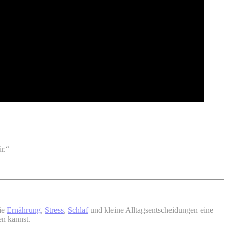
r.“
wie
Ernährung
,
Stress
,
Schlaf
und kleine Alltagsentscheidungen eine
en kannst.