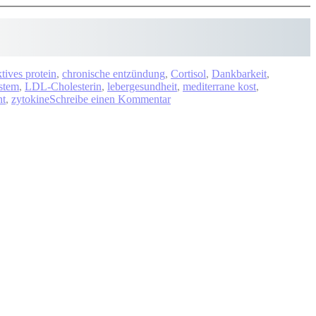
ktives protein
,
chronische entzündung
,
Cortisol
,
Dankbarkeit
,
stem
,
LDL-Cholesterin
,
lebergesundheit
,
mediterrane kost
,
zu
nt
,
zytokine
Schreibe einen Kommentar
Dauerfeuer
in
deinem
Körper