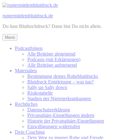
Zum
Inhalt
runtermitdemblutdruck.de
springen
Du hast Bluthochdruck? Dann bist Du nicht allein.
Menü
Podcastfolgen
Alle Beiträge absteigend
Podcasts (mit Erklärungen)
Alle Beiträge aufsteigend
Materialien
Bestimmung deines Ruheblutdrucks
Blutdruck Entgleisung – was tun?
Sally up Sally down
Risikotabelle
Stadien der Nierenerkrankungen
Rechtliches
Datenschutzerklärung
Privatsphäre-Einstellungen ändern
Historie der Privatsphäre-Einstellungen
Einwilligungen widerrufen
Dein Coaching
Dein Weg zu innerer Ruhe und Freude