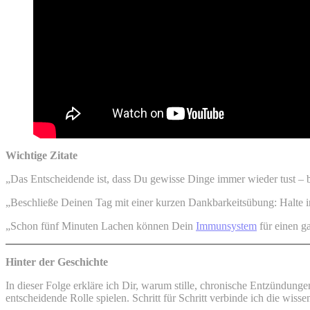
Wichtige Zitate
„Das Entscheidende ist, dass Du gewisse Dinge immer wieder tust – b
„Beschließe Deinen Tag mit einer kurzen Dankbarkeitsübung: Halte inn
„Schon fünf Minuten Lachen können Dein
Immunsystem
für einen g
Hinter der Geschichte
In dieser Folge erkläre ich Dir, warum stille, chronische Entzündunge
entscheidende Rolle spielen. Schritt für Schritt verbinde ich die wiss