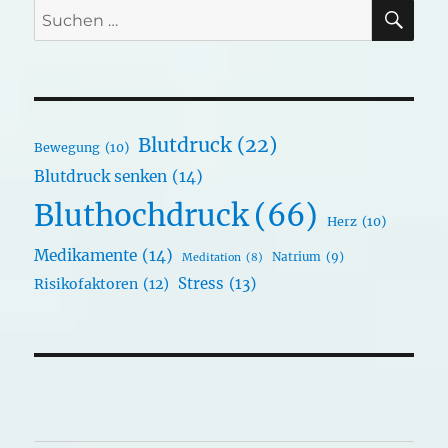
SU
Suchen
nach:
Blutdruck
(22)
Bewegung
(10)
Blutdruck senken
(14)
Bluthochdruck
(66)
Herz
(10)
Medikamente
(14)
Natrium
(9)
Meditation
(8)
Stress
(13)
Risikofaktoren
(12)