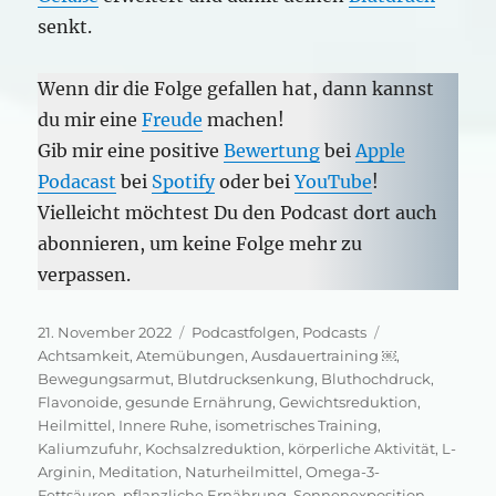
senkt.
Wenn dir die Folge gefallen hat, dann kannst
du mir eine
Freude
machen!
Gib mir eine positive
Bewertung
bei
Apple
Podacast
bei
Spotify
oder bei
YouTube
!
Vielleicht möchtest Du den Podcast dort auch
abonnieren, um keine Folge mehr zu
verpassen.
Veröffentlicht
Kategorien
Schlagwörter
21. November 2022
Podcastfolgen
,
Podcasts
am
Achtsamkeit
,
Atemübungen
,
Ausdauertraining ￼
,
Bewegungsarmut
,
Blutdrucksenkung
,
Bluthochdruck
,
Flavonoide
,
gesunde Ernährung
,
Gewichtsreduktion
,
Heilmittel
,
Innere Ruhe
,
isometrisches Training
,
Kaliumzufuhr
,
Kochsalzreduktion
,
körperliche Aktivität
,
L-
Arginin
,
Meditation
,
Naturheilmittel
,
Omega-3-
Fettsäuren
,
pflanzliche Ernährung
,
Sonnenexposition
,