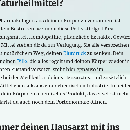
turheilmittel?
Pharmakologen aus deinem Körper zu verbannen, ist
dein Bestreben, wenn du diese Podcastfolge hörst.
ngsmittel, Homöopathie, pflanzliche Extrakte, Gewür
 Mittel stehen dir da zur Verfügung. Sie alle versprechen
hst natürlichem Weg, deinen
Blutdruck
zu senken. Dein
r einen
Pille
, die alles regelt und deinen Körper wieder in
ten Zustand versetzt, steht hier genauso im
e bei der Medikation deines Hausarztes. Und zusätzlich
ttel ebenfalls aus einer chemischen Industrie. In beide
dein Körper ein chemisches Produkt, das er selbst nicht
 darfst du auch noch dein Portemonnaie öffnen.
er deinen Hausarzt mit ins