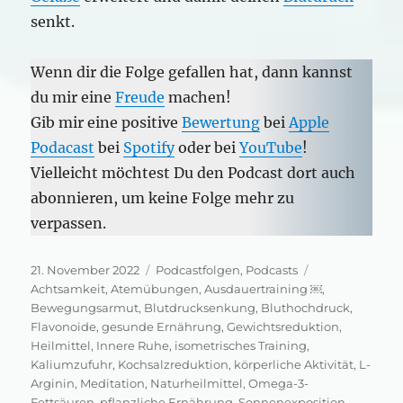
senkt.
Wenn dir die Folge gefallen hat, dann kannst
du mir eine
Freude
machen!
Gib mir eine positive
Bewertung
bei
Apple
Podacast
bei
Spotify
oder bei
YouTube
!
Vielleicht möchtest Du den Podcast dort auch
abonnieren, um keine Folge mehr zu
verpassen.
Veröffentlicht
Kategorien
Schlagwörter
21. November 2022
Podcastfolgen
,
Podcasts
am
Achtsamkeit
,
Atemübungen
,
Ausdauertraining ￼
,
Bewegungsarmut
,
Blutdrucksenkung
,
Bluthochdruck
,
Flavonoide
,
gesunde Ernährung
,
Gewichtsreduktion
,
Heilmittel
,
Innere Ruhe
,
isometrisches Training
,
Kaliumzufuhr
,
Kochsalzreduktion
,
körperliche Aktivität
,
L-
Arginin
,
Meditation
,
Naturheilmittel
,
Omega-3-
Fettsäuren
,
pflanzliche Ernährung
,
Sonnenexposition
,