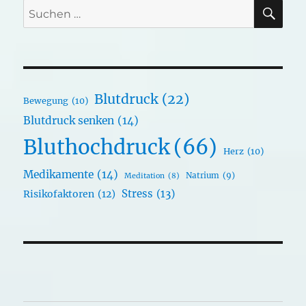
SU
Suchen
nach:
Blutdruck
(22)
Bewegung
(10)
Blutdruck senken
(14)
Bluthochdruck
(66)
Herz
(10)
Medikamente
(14)
Natrium
(9)
Meditation
(8)
Stress
(13)
Risikofaktoren
(12)