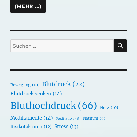
SU
Suchen
nach:
Blutdruck
(22)
Bewegung
(10)
Blutdruck senken
(14)
Bluthochdruck
(66)
Herz
(10)
Medikamente
(14)
Natrium
(9)
Meditation
(8)
Stress
(13)
Risikofaktoren
(12)