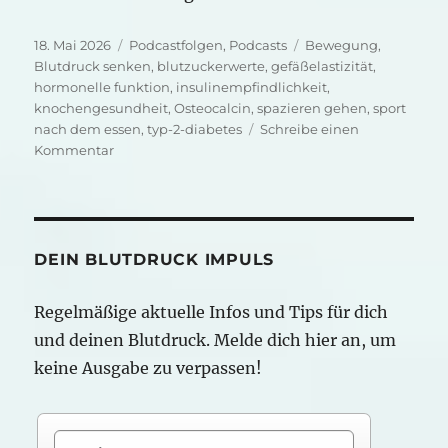
Veröffentlicht
Kategorien
Schlagwörter
18. Mai 2026
Podcastfolgen
,
Podcasts
Bewegung
,
am
Blutdruck senken
,
blutzuckerwerte
,
gefäßelastizität
,
hormonelle funktion
,
insulinempfindlichkeit
,
knochengesundheit
,
Osteocalcin
,
spazieren gehen
,
sport
nach dem essen
,
typ-2-diabetes
Schreibe einen
zu
Kommentar
Osteocalcin-
dein
unterschätzter
Blutdruckhelfer
DEIN BLUTDRUCK IMPULS
Regelmäßige aktuelle Infos und Tips für dich
und deinen Blutdruck. Melde dich hier an, um
keine Ausgabe zu verpassen!