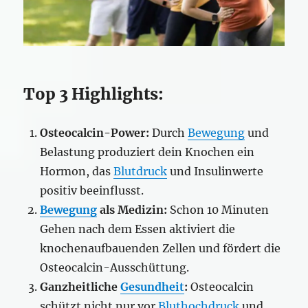
Top 3 Highlights:
Osteocalcin-Power:
Durch
Bewegung
und
Belastung produziert dein Knochen ein
Hormon, das
Blutdruck
und Insulinwerte
positiv beeinflusst.
Bewegung
als Medizin:
Schon 10 Minuten
Gehen nach dem Essen aktiviert die
knochenaufbauenden Zellen und fördert die
Osteocalcin-Ausschüttung.
Ganzheitliche
Gesundheit
:
Osteocalcin
schützt nicht nur vor
Bluthochdruck
und