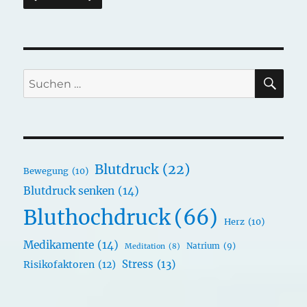
SU
Suchen
nach:
Blutdruck
(22)
Bewegung
(10)
Blutdruck senken
(14)
Bluthochdruck
(66)
Herz
(10)
Medikamente
(14)
Natrium
(9)
Meditation
(8)
Stress
(13)
Risikofaktoren
(12)