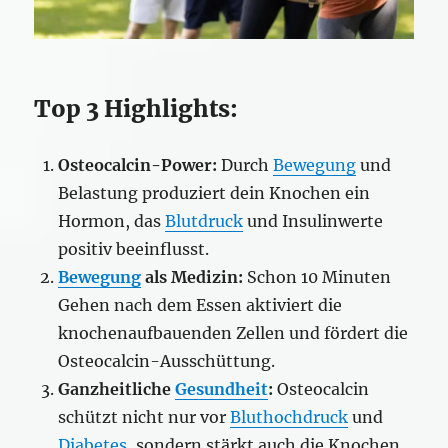
Top 3 Highlights:
Osteocalcin-Power:
Durch
Bewegung
und
Belastung produziert dein Knochen ein
Hormon, das
Blutdruck
und Insulinwerte
positiv beeinflusst.
Bewegung
als Medizin:
Schon 10 Minuten
Gehen nach dem Essen aktiviert die
knochenaufbauenden Zellen und fördert die
Osteocalcin-Ausschüttung.
Ganzheitliche
Gesundheit
:
Osteocalcin
schützt nicht nur vor
Bluthochdruck
und
Diabetes
, sondern stärkt auch die Knochen