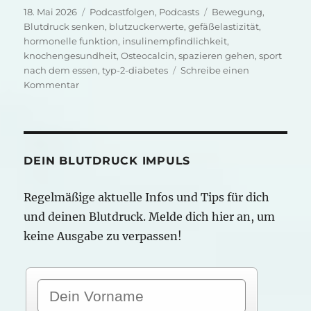
Veröffentlicht
Kategorien
Schlagwörter
18. Mai 2026
Podcastfolgen
,
Podcasts
Bewegung
,
am
Blutdruck senken
,
blutzuckerwerte
,
gefäßelastizität
,
hormonelle funktion
,
insulinempfindlichkeit
,
knochengesundheit
,
Osteocalcin
,
spazieren gehen
,
sport
nach dem essen
,
typ-2-diabetes
Schreibe einen
zu
Kommentar
Osteocalcin-
dein
unterschätzter
Blutdruckhelfer
DEIN BLUTDRUCK IMPULS
Regelmäßige aktuelle Infos und Tips für dich
und deinen Blutdruck. Melde dich hier an, um
keine Ausgabe zu verpassen!