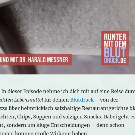
In dieser Episode nehme ich dich mit auf eine Reise dur
ndsten Lebensmittel
für deinen
Blutdruck
– von der
zza über heimtückisch salzhaltige Restaurantgerichte bi
ichten, Chips, Suppen und salzigen Snacks. Dabei geht e
ht, sondern um kluge Entscheidungen – denn schon
rungen können große Wirkung haben!