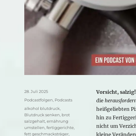
Veröffentlicht
28. Juli 2025
Vorsicht, salzig!
am
Kategorien
Podcastfolgen
,
Podcasts
die
herausforder
Schlagwörter
alkohol blutdruck
,
heißgeliebten Pi
Blutdruck senken
,
brot
hin zu Fertigger
salzgehalt
,
ernährung
nicht um Verzic
umstellen
,
fertiggerichte
,
fett geschmacksträger
,
kleine Verände