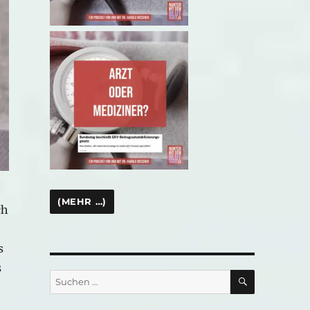
ch
s
s
SUCHEN
Suchen
nach: