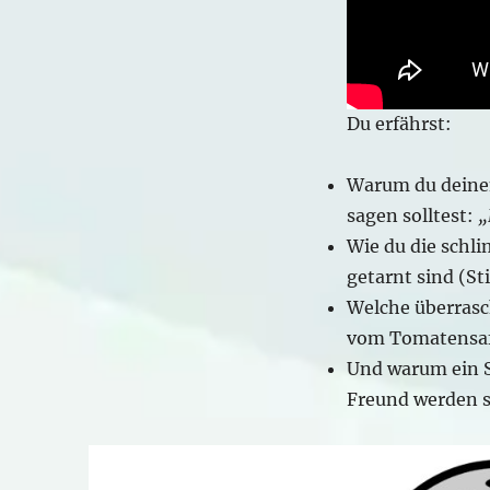
Mafia
für
deinen
Blutdruck
Du erfährst:
Warum du deinem
sagen solltest:
„
Wie du die schl
getarnt sind (St
Welche überrasc
vom Tomatensaft
Und warum ein S
Freund werden so