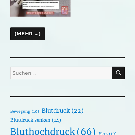
SU
Suchen
nach:
Blutdruck
(22)
Bewegung
(10)
Blutdruck senken
(14)
Bluthochdruck
(66)
Herz
(10)