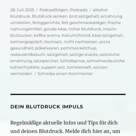
Veröffentlicht
Kategorien
Schlagwörter
28. Juli 2025
Podcastfolgen
,
Podcasts
alkohol
am
blutdruck
,
Blutdruck senken
,
brot salzgehalt
,
ernährung
umstellen
,
fertiggerichte
,
fett geschmacksträger
,
frische
nahrungsmittel
,
gouda käse
,
hoher blutdruck
,
insulin
blutzucker
,
kaffee aroma
,
Kaliumchlorid
,
käse salzgehalt
,
kellnergespräch
,
Kochsalz
,
nicht nachsalzen
,
pizza
gesundheit
,
pökelwaren
,
pommes ketchup
,
restaurantbesuch
,
salzgehalt
,
salzige snacks
,
salzreiche
ernährung
,
salzspeicher
,
Schlafapnoe
,
schnellverdauliche
kohlenhydrate
,
suppen salz
,
tomatensaft
,
würzen
zu
vermeiden
Schreibe einen Kommentar
Pizza
Mafia
für
deinen
Blutdruck
DEIN BLUTDRUCK IMPULS
Regelmäßige aktuelle Infos und Tips für dich
und deinen Blutdruck. Melde dich hier an, um