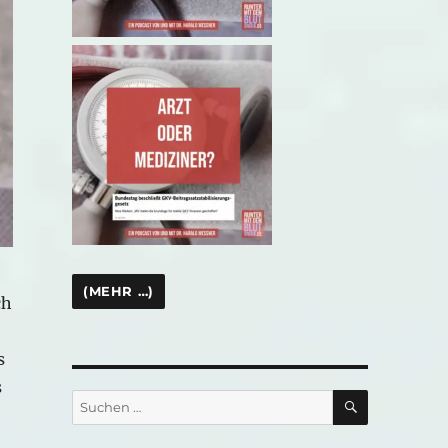
ch
s
s
SUCHEN
Suchen
nach: