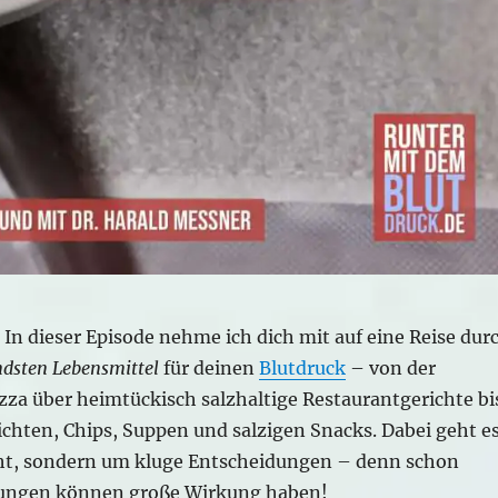
In dieser Episode nehme ich dich mit auf eine Reise dur
ndsten Lebensmittel
für deinen
Blutdruck
– von der
zza über heimtückisch salzhaltige Restaurantgerichte bi
ichten, Chips, Suppen und salzigen Snacks. Dabei geht e
ht, sondern um kluge Entscheidungen – denn schon
rungen können große Wirkung haben!