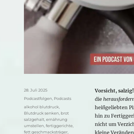
Veröffentlicht
28. Juli 2025
Vorsicht, salzig!
am
Kategorien
Podcastfolgen
,
Podcasts
die
herausforder
Schlagwörter
alkohol blutdruck
,
heißgeliebten Pi
Blutdruck senken
,
brot
hin zu Fertigger
salzgehalt
,
ernährung
nicht um Verzic
umstellen
,
fertiggerichte
,
fett geschmacksträger
,
kleine Verände