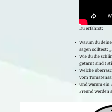
Mafia
für
deinen
Blutdruck
Du erfährst:
Warum du deinem
sagen solltest:
„
Wie du die schl
getarnt sind (St
Welche überrasc
vom Tomatensaft
Und warum ein S
Freund werden so