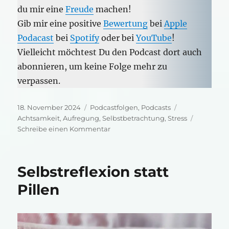
du mir eine
Freude
machen!
Gib mir eine positive
Bewertung
bei
Apple
Podacast
bei
Spotify
oder bei
YouTube
!
Vielleicht möchtest Du den Podcast dort auch
abonnieren, um keine Folge mehr zu
verpassen.
Veröffentlicht
Kategorien
Schlagwörter
18. November 2024
Podcastfolgen
,
Podcasts
am
Achtsamkeit
,
Aufregung
,
Selbstbetrachtung
,
Stress
zu
Schreibe einen Kommentar
Eine
Reise
zu
Selbstreflexion statt
dir
selbst
Pillen