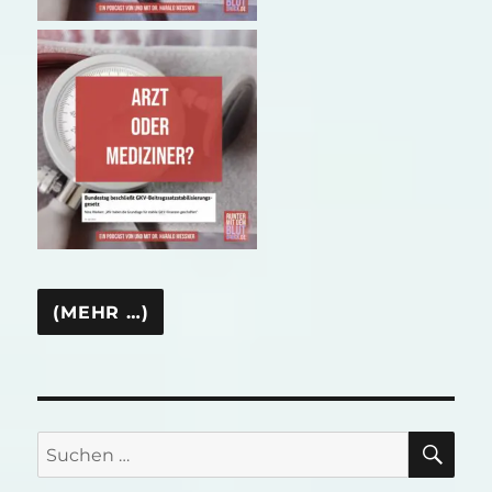
SU
Suchen
nach: