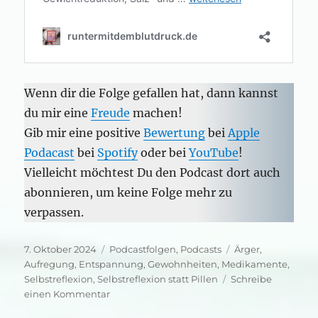
Wenn dir die Folge gefallen hat, dann kannst
du mir eine
Freude
machen!
Gib mir eine positive
Bewertung
bei
Apple
Podacast
bei
Spotify
oder bei
YouTube
!
Vielleicht möchtest Du den Podcast dort auch
abonnieren, um keine Folge mehr zu
verpassen.
Veröffentlicht
Kategorien
Schlagwörter
7. Oktober 2024
Podcastfolgen
,
Podcasts
Ärger
,
am
Aufregung
,
Entspannung
,
Gewohnheiten
,
Medikamente
,
Selbstreflexion
,
Selbstreflexion statt Pillen
Schreibe
zu
einen Kommentar
Selbstreflexion