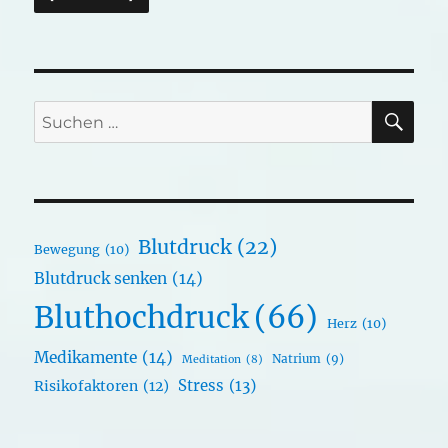
SU
Suchen
nach:
Blutdruck
(22)
Bewegung
(10)
Blutdruck senken
(14)
Bluthochdruck
(66)
Herz
(10)
Medikamente
(14)
Natrium
(9)
Meditation
(8)
Stress
(13)
Risikofaktoren
(12)