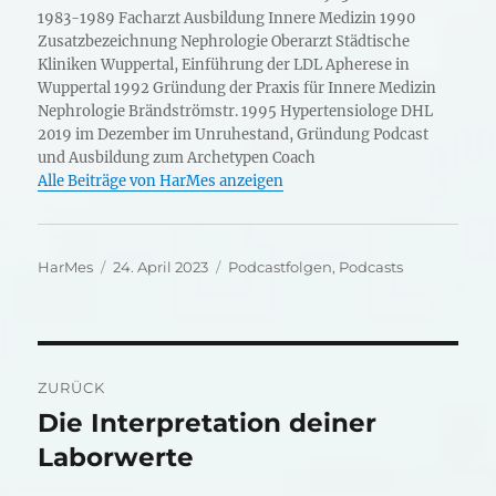
1983-1989 Facharzt Ausbildung Innere Medizin 1990
Zusatzbezeichnung Nephrologie Oberarzt Städtische
Kliniken Wuppertal, Einführung der LDL Apherese in
Wuppertal 1992 Gründung der Praxis für Innere Medizin
Nephrologie Brändströmstr. 1995 Hypertensiologe DHL
2019 im Dezember im Unruhestand, Gründung Podcast
und Ausbildung zum Archetypen Coach
Alle Beiträge von HarMes anzeigen
Autor
Veröffentlicht
Kategorien
HarMes
24. April 2023
Podcastfolgen
,
Podcasts
am
Beitragsnavigation
ZURÜCK
Die Interpretation deiner
Vorheriger
Beitrag:
Laborwerte