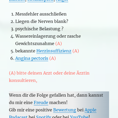
Messfehler ausschließen
Liegen die Nerven blank?
psychische Belastung ?
Wassereinlagerung oder rasche
Gewichtszunahme
(A)
bekannte
Herzinsuffizienz
(A)
Angina pectoris
(A)
(A) bitte deinen Arzt oder deine Ärztin
konsultieren,
Wenn dir die Folge gefallen hat, dann kannst
du mir eine
Freude
machen!
Gib mir eine positive
Bewertung
bei
Apple
Podacast
bei
Spotify
oder bei
YouTube
!