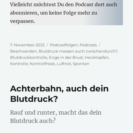
Vielleicht möchtest Du den Podcast dort auch
abonnieren, um keine Folge mehr zu
verpassen.
Veröffentlicht
Kategorien
Schlagwörter
7. November 2022
Podcastfolgen
,
Podcasts
am
Beschwerden
,
Blutdruck messen auch zwischendurch?
,
Blutdruckkontrolle
,
Enge in der Brust
,
Herzklopfen
,
Kontrolle
,
Kontrollfreak
,
Luftnot
,
Spontan
Achterbahn, auch dein
Blutdruck?
Rauf und runter, macht das dein
Blutdruck auch?