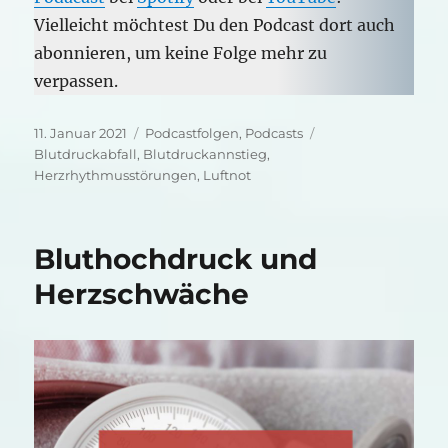
Vielleicht möchtest Du den Podcast dort auch
abonnieren, um keine Folge mehr zu
verpassen.
Veröffentlicht
Kategorien
Schlagwörter
11. Januar 2021
Podcastfolgen
,
Podcasts
am
Blutdruckabfall
,
Blutdruckannstieg
,
Herzrhythmusstörungen
,
Luftnot
Bluthochdruck und
Herzschwäche