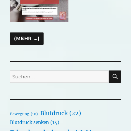
SU
Suchen
nach:
Blutdruck
(22)
Bewegung
(10)
Blutdruck senken
(14)