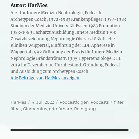
Autor:
HarMes
Arzt für Innere Medizin Nephrologie, Podcaster,
Archetypen Coach, 1972-1983 Krankenpfleger, 1977-1983
Studium der Medizin Universität Essen 1983 Promotion
1983-1989 Facharzt Ausbildung Innere Medizin 1990
Zusatzbezeichnung Nephrologie Oberarzt Städtische
Kliniken Wuppertal, Einführung der LDL Apherese in
Wuppertal 1992 Gründung der Praxis für Innere Medizin
Nephrologie Brändströmstr. 1995 Hypertensiologe DHL
2019 im Dezember im Unruhestand, Gründung Podcast
und Ausbildung zum Archetypen Coach
Alle Beiträge von HarMes anzeigen
Autor
Veröffentlicht
Kategorien
Schlagwörte
HarMes
4. Juli 2022
Podcastfolgen
,
Podcasts
filter
,
am
filtrat
,
Glomerulus
,
primärharn
,
Reinigung
Beitragsnavigation