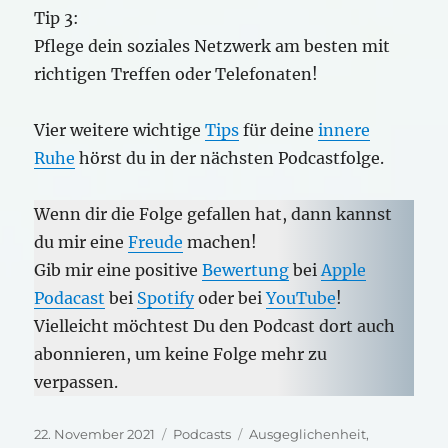
Tip 3:
Pflege dein soziales Netzwerk am besten mit
richtigen Treffen oder Telefonaten!
Vier weitere wichtige
Tips
für deine
innere
Ruhe
hörst du in der nächsten Podcastfolge.
Wenn dir die Folge gefallen hat, dann kannst
du mir eine
Freude
machen!
Gib mir eine positive
Bewertung
bei
Apple
Podacast
bei
Spotify
oder bei
YouTube
!
Vielleicht möchtest Du den Podcast dort auch
abonnieren, um keine Folge mehr zu
verpassen.
Veröffentlicht
Kategorien
Schlagwörter
22. November 2021
Podcasts
Ausgeglichenheit
,