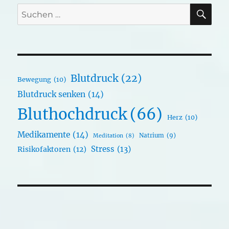
SU
Suchen
nach:
Blutdruck
(22)
Bewegung
(10)
Blutdruck senken
(14)
Bluthochdruck
(66)
Herz
(10)
Medikamente
(14)
Natrium
(9)
Meditation
(8)
Stress
(13)
Risikofaktoren
(12)