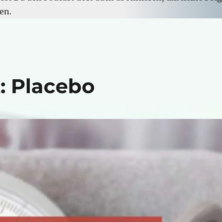
en.
: Placebo