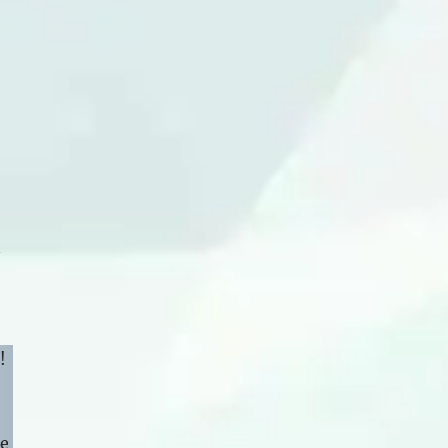
n
!
ge