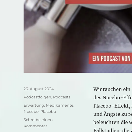
Veröffentlicht
26. August 2024
Wir tauchen ein 
am
Kategorien
Podcastfolgen
,
Podcasts
des Nocebo-Effe
Schlagwörter
Erwartung
,
Medikamente
,
Placebo-Effekt, 
Nocebo
,
Placebo
und Ängste zu r
Schreibe einen
beleuchten die 
zu
Kommentar
Fallstudien, die
Was