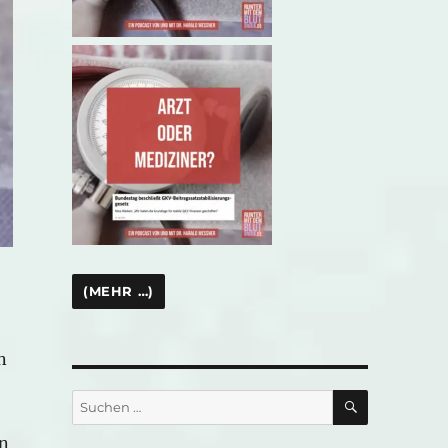
n
SUCHEN
Suchen
nach:
en