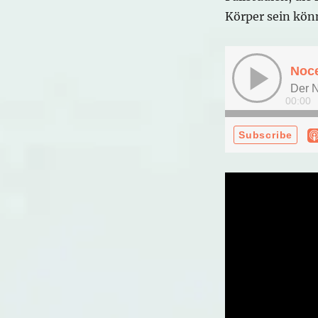
du
Körper sein kön
erwartest:
Nocebo