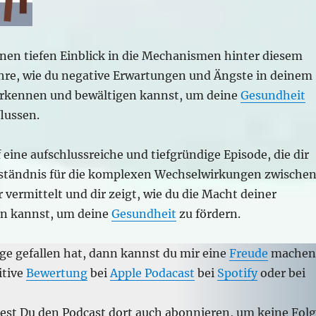
en tiefen Einblick in die Mechanismen hinter diesem
re, wie du negative Erwartungen und Ängste in deinem
erkennen und bewältigen kannst, um deine
Gesundheit
flussen.
 eine aufschlussreiche und tiefgründige Episode, die dir
rständnis für die komplexen Wechselwirkungen zwische
 vermittelt und dir zeigt, wie du die Macht deiner
n kannst, um deine
Gesundheit
zu fördern.
ge gefallen hat, dann kannst du mir eine
Freude
machen
itive
Bewertung
bei
Apple Podacast
bei
Spotify
oder bei
test Du den Podcast dort auch abonnieren, um keine Fol