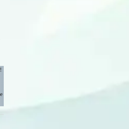
n
!
ge