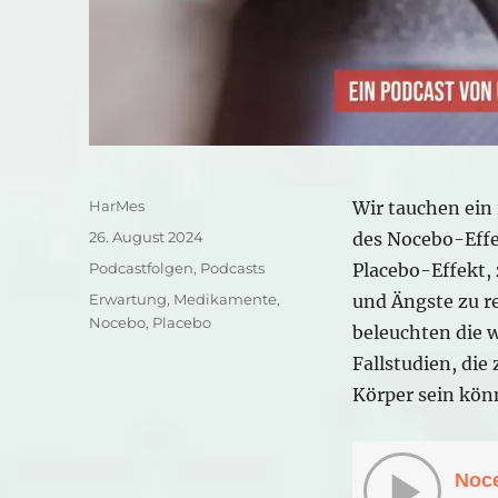
Autor
HarMes
Wir tauchen ein 
Veröffentlicht
26. August 2024
des Nocebo-Effe
am
Kategorien
Podcastfolgen
,
Podcasts
Placebo-Effekt, 
Schlagwörter
Erwartung
,
Medikamente
,
und Ängste zu r
Nocebo
,
Placebo
beleuchten die 
Fallstudien, die
Körper sein kön