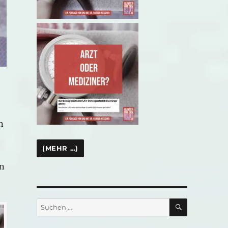
n
en
SUCHEN
Suchen
nach: