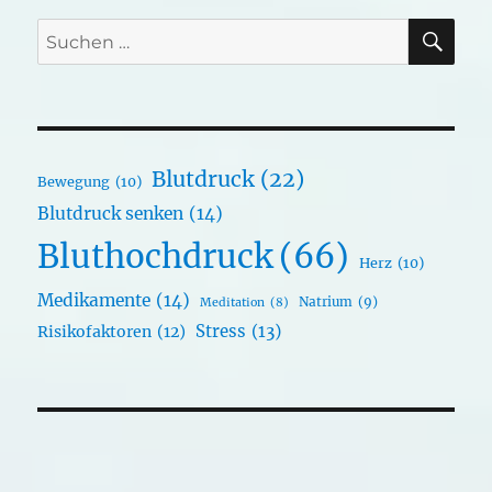
SU
Suchen
nach:
Blutdruck
(22)
Bewegung
(10)
Blutdruck senken
(14)
Bluthochdruck
(66)
Herz
(10)
Medikamente
(14)
Natrium
(9)
Meditation
(8)
Stress
(13)
Risikofaktoren
(12)