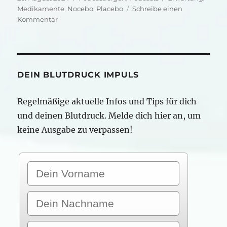
am
Medikamente
,
Nocebo
,
Placebo
Schreibe einen
zu
Kommentar
Was
du
erwartest:
Nocebo
DEIN BLUTDRUCK IMPULS
Regelmäßige aktuelle Infos und Tips für dich
und deinen Blutdruck. Melde dich hier an, um
keine Ausgabe zu verpassen!