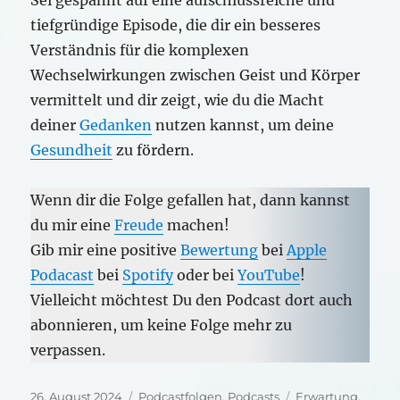
Sei gespannt auf eine aufschlussreiche und
tiefgründige Episode, die dir ein besseres
Verständnis für die komplexen
Wechselwirkungen zwischen Geist und Körper
vermittelt und dir zeigt, wie du die Macht
deiner
Gedanken
nutzen kannst, um deine
Gesundheit
zu fördern.
Wenn dir die Folge gefallen hat, dann kannst
du mir eine
Freude
machen!
Gib mir eine positive
Bewertung
bei
Apple
Podacast
bei
Spotify
oder bei
YouTube
!
Vielleicht möchtest Du den Podcast dort auch
abonnieren, um keine Folge mehr zu
verpassen.
Veröffentlicht
Kategorien
Schlagwörter
26. August 2024
Podcastfolgen
,
Podcasts
Erwartung
,