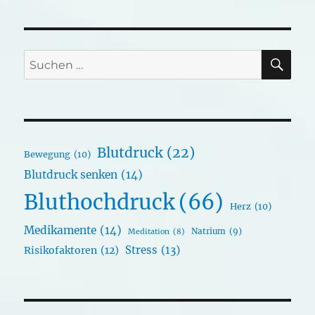
SU
Suchen
nach:
Blutdruck
(22)
Bewegung
(10)
Blutdruck senken
(14)
Bluthochdruck
(66)
Herz
(10)
Medikamente
(14)
Natrium
(9)
Meditation
(8)
Stress
(13)
Risikofaktoren
(12)