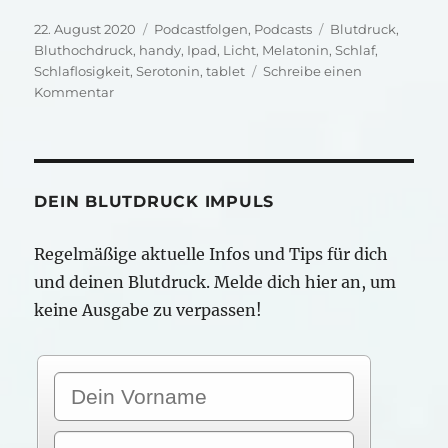
Veröffentlicht
Kategorien
Schlagwörter
22. August 2020
Podcastfolgen
,
Podcasts
Blutdruck
,
am
Bluthochdruck
,
handy
,
Ipad
,
Licht
,
Melatonin
,
Schlaf
,
Schlaflosigkeit
,
Serotonin
,
tablet
Schreibe einen
zu
Kommentar
Bluthochdruck
und
Schlaf
DEIN BLUTDRUCK IMPULS
Regelmäßige aktuelle Infos und Tips für dich
und deinen Blutdruck. Melde dich hier an, um
keine Ausgabe zu verpassen!