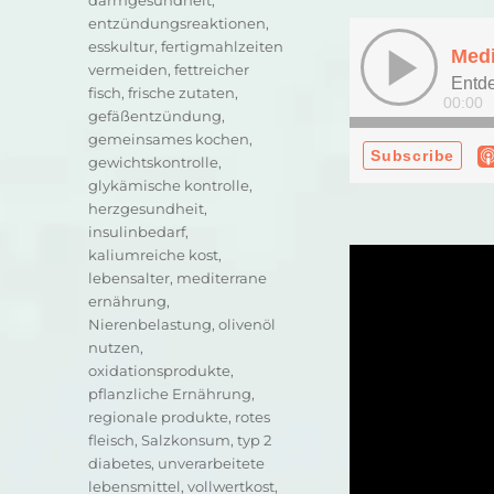
entzündungsreaktionen
,
esskultur
,
fertigmahlzeiten
vermeiden
,
fettreicher
fisch
,
frische zutaten
,
gefäßentzündung
,
gemeinsames kochen
,
gewichtskontrolle
,
glykämische kontrolle
,
herzgesundheit
,
insulinbedarf
,
kaliumreiche kost
,
lebensalter
,
mediterrane
ernährung
,
Nierenbelastung
,
olivenöl
nutzen
,
oxidationsprodukte
,
pflanzliche Ernährung
,
regionale produkte
,
rotes
fleisch
,
Salzkonsum
,
typ 2
diabetes
,
unverarbeitete
lebensmittel
,
vollwertkost
,