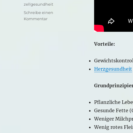
zellgesundheit
Schreibe einen
zu
Kommentar
Mediterrane
Ernährung
einfach
.
Vorteile:
erklärt
Gewichtskontrol
Herzgesundheit
Grundprinzipie
Pflanzliche Leb
Gesunde Fette (O
Weniger Milchpr
Wenig rotes Fle