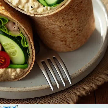
so
gesund
?