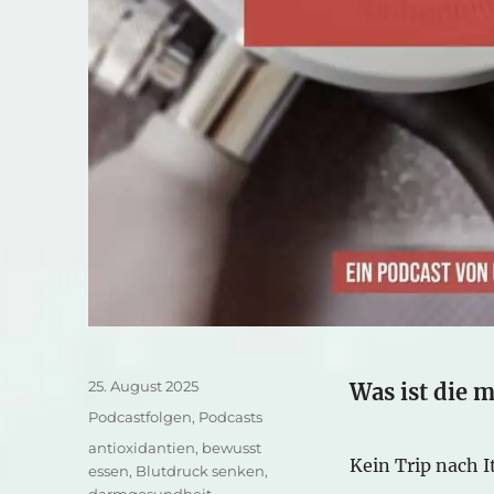
Veröffentlicht
25. August 2025
Was ist die 
am
Kategorien
Podcastfolgen
,
Podcasts
Schlagwörter
antioxidantien
,
bewusst
Kein Trip nach I
essen
,
Blutdruck senken
,
darmgesundheit
,