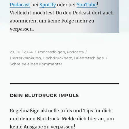
Podacast
bei
Spotify
oder bei
YouTube
!
Vielleicht möchtest Du den Podcast dort auch
abonnieren, um keine Folge mehr zu
verpassen.
Veröffentlicht
Kategorien
Schlagwörter
29. Juli 2024
Podcastfolgen
,
Podcasts
am
Herzerkrankung
,
Hochdruckherz
,
Laienratschläge
zu
Schreibe einen Kommentar
Laien
-
Druck
für
dein
DEIN BLUTDRUCK IMPULS
Herz
Regelmäßige aktuelle Infos und Tips für dich
und deinen Blutdruck. Melde dich hier an, um
keine Ausgabe zu verpassen!