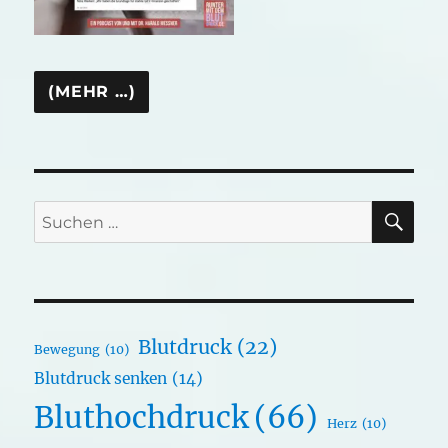
SU
Suchen
nach:
Blutdruck
(22)
Bewegung
(10)
Blutdruck senken
(14)
Bluthochdruck
(66)
Herz
(10)